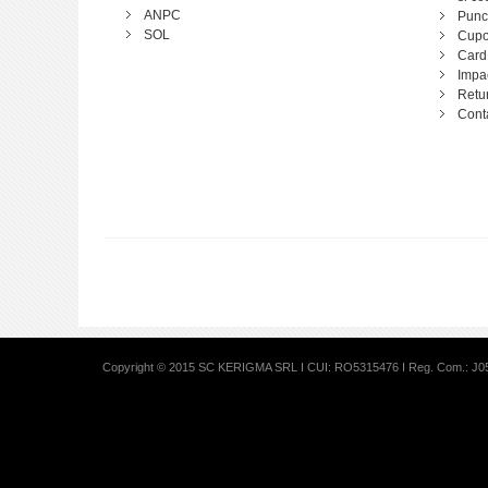
ANPC
Punct
SOL
Cupo
Card
Impa
Retu
Cont
Copyright © 2015 SC KERIGMA SRL I CUI: RO5315476 I Reg. Com.: J0