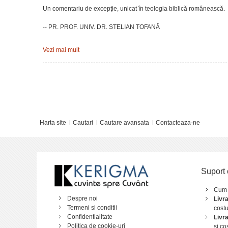
Un comentariu de excepţie, unicat în teologia biblică românească.
-- PR. PROF. UNIV. DR. STELIAN TOFANĂ
Profesorul emerit Hans Klein, recunoscut internaţional pentru profun
Vezi mai mult
-- CONF. UNIV. DR. MIHAI HANDARIC
Hans Klein
s-a născut la Sibiu, în 1940, într-o familie de saşi. A p
Uniunii Bibliştilor din România şi primul ei preşedinte. Interesat să
academică, vocaţia pedagogică şi misiunea pastorală. La acestea a 
fondator al Forumului Democrat al Germanilor din România. A public
Predica de pe Munte.
Harta site
Cautari
Cautare avansata
Contacteaza-ne
Suport 
Cum
Despre noi
Livr
Termeni si conditii
costu
Confidentialitate
Livr
Politica de cookie-uri
si co