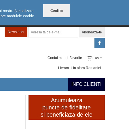
Confirm
i nostru (vizualizare
despre modulele cookie
Newsletter
Aboneaza-te
Contul meu
Favorite
Cos
Livram si in afara Romaniei.
INFO CLIENTI
Acumuleaza
puncte de fidelitate
si beneficiaza de ele