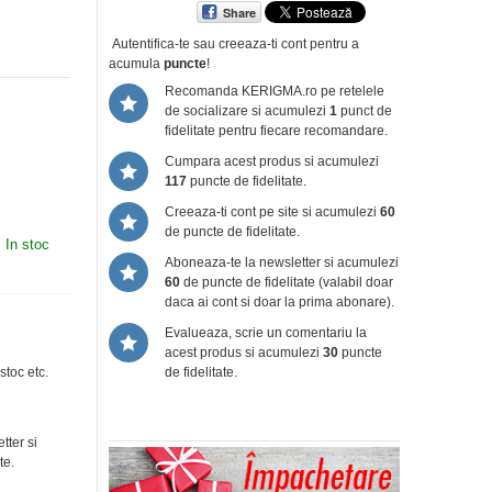
Share
Autentifica-te sau creeaza-ti cont
pentru a
acumula
puncte
!
Recomanda KERIGMA.ro pe retelele
de socializare si acumulezi
1
punct de
fidelitate pentru fiecare recomandare.
Cumpara acest produs si acumulezi
117
puncte de fidelitate.
Creeaza-ti cont pe site si acumulezi
60
de puncte de fidelitate.
:
In stoc
Aboneaza-te la newsletter si acumulezi
60
de puncte de fidelitate (valabil doar
daca ai cont si doar la prima abonare).
Evalueaza, scrie un comentariu la
acest produs si acumulezi
30
puncte
de fidelitate.
stoc etc.
tter si
te.