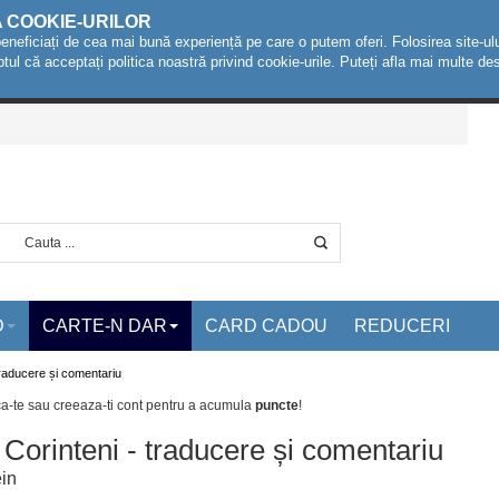
A COOKIE-URILOR
beneficiați de cea mai bună experiență pe care o putem oferi. Folosirea site-ulu
ptul că acceptați politica noastră privind cookie-urile. Puteți afla mai multe 
D
CARTE-N DAR
CARD CADOU
REDUCERI
 traducere și comentariu
ca-te sau creeaza-ti cont
pentru a acumula
puncte
!
2 Corinteni - traducere și comentariu
in