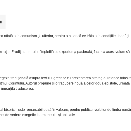
ii
aflată sub comunism și, ulterior, pentru o biserică ce trăia sub condițiile libertății
aţie. Erudiţia autorului, împletită cu experienţa pastorală, face ca acest volum să f
egeza tradiţională asupra textului grecesc cu prezentarea strategiei retorice folosi
stmul Corintului. Autorul propune şi o traducere nouă a celor două epistole, urmată
te împărţită traducerea.
al bisericii, este remarcabil pusă în valoare, pentru publicul vorbitor de limba româ
nct de vedere exegetic, hermeneutic şi aplicativ.