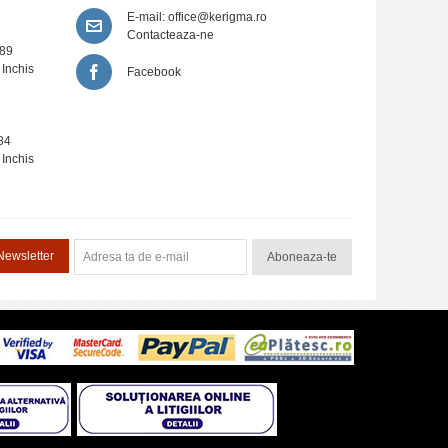
E-mail:
office@kerigma.ro
Contacteaza-ne
389
 Inchis
Facebook
84
 Inchis
Newsletter
Aboneaza-te