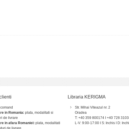
zimea şi claritatea studiilor sale teologice, încântă publicul român prin acest come
redat mai multe decenii Vechiul şi Noul Testament la Cluj şi Sibiu. Este membru fonda
 ajute şi să înţeleagă oamenii, a îmbinat de-a lungul unei cariere longevive activitat
adăugat, în perioada postcomunistă, implicarea civic-politică în oraşul Sibiu, fii
at numeroase articole de specialitate şi comentarii biblice pe Romani, Galateni, 
clienti
Libraria KERIGMA
 comand
Str. Mihai Viteazul nr. 2
are in Romania:
plata, modalitati si
Oradea
ri de livrare
T: +40 359 800174 I +40 728 310
are in afara Romaniei:
plata, modalitati
L-V: 9:00-17:00 I S: Inchis I D: Inch
sturi de livrare