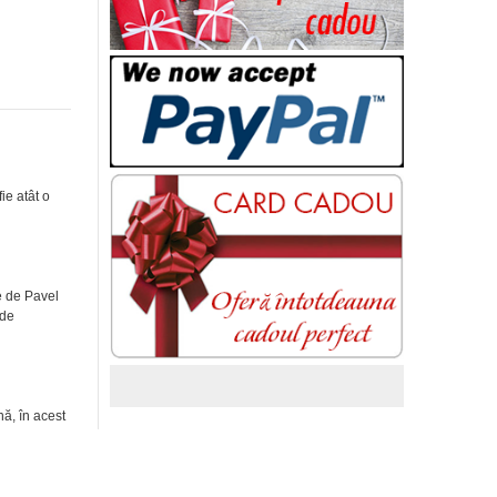
ie atât o
te de Pavel
 de
nă, în acest