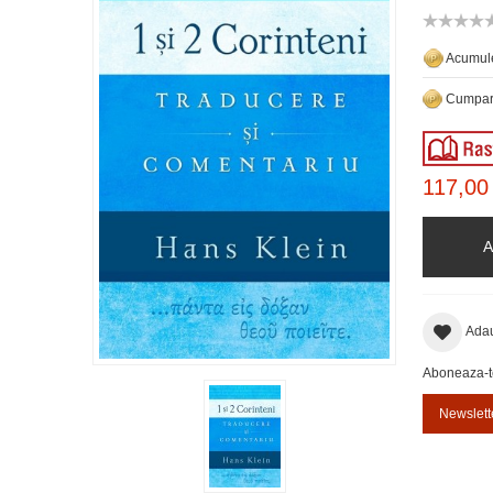
Acumule
Cumpara
117,00
A
Adau
Aboneaza-te 
Newslett