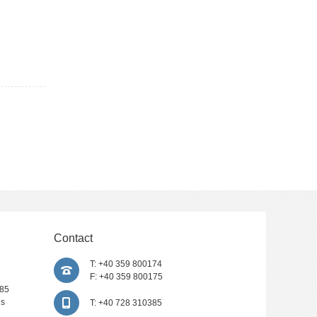
ntariu.
tor al
ea
nd membru
Luca sau
Contact
T: +40 359 800174
F: +40 359 800175
385
is
T: +40 728 310385