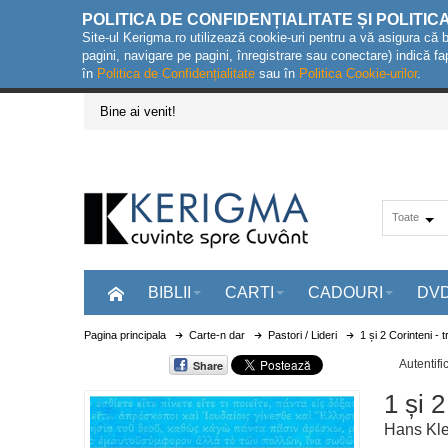
POLITICA DE CONFIDENȚIALITATE ȘI POLITIC
Site-ul Kerigma.ro utilizează cookie-uri pentru a vă asigura că 
pagini, navigare pe pagini, înregistrare sau conectare) indică fa
în
Politica de Confidențialitate
sau în
Politica Cookie-urilor
.
Bine ai venit!
Toate
BIBLII
CARTI
CADOURI
DV
Pagina principala
Carte-n dar
Pastori / Lideri
1 și 2 Corinteni -
Autentifi
Share
1 și 
Hans Kle