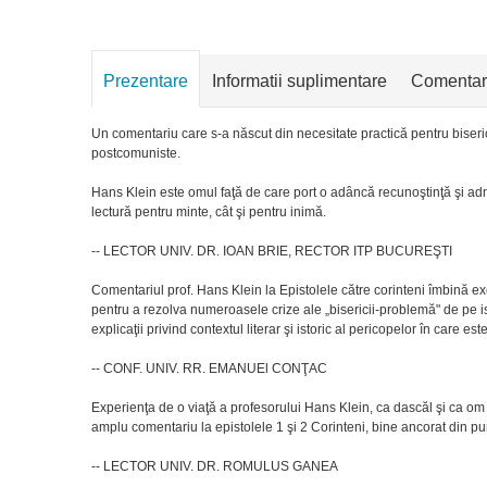
Prezentare
Informatii suplimentare
Comentar
Un comentariu care s-a născut din necesitate practică pentru biserica 
postcomuniste.
Hans Klein este omul faţă de care port o adâncă recunoştinţă şi admir
lectură pentru minte, cât şi pentru inimă.
-- LECTOR UNIV. DR. IOAN BRIE, RECTOR ITP BUCUREŞTI
Comentariul prof. Hans Klein la Epistolele către corinteni îmbină ex
pentru a rezolva numeroasele crize ale „bisericii-problemă" de pe i
explicaţii privind contextul literar şi istoric al pericopelor în care es
-- CONF. UNIV. RR. EMANUEl CONŢAC
Experienţa de o viaţă a profesorului Hans Klein, ca dascăl şi ca om 
amplu comentariu la epistolele 1 şi 2 Corinteni, bine ancorat din pu
-- LECTOR UNIV. DR. ROMULUS GANEA