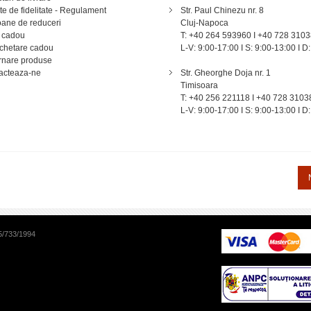
e de fidelitate - Regulament
Str. Paul Chinezu nr. 8
ane de reduceri
Cluj-Napoca
 cadou
T: +40 264 593960 I +40 728 310
chetare cadou
L-V: 9:00-17:00 I S: 9:00-13:00 I D:
rnare produse
acteaza-ne
Str. Gheorghe Doja nr. 1
Timisoara
T: +40 256 221118 I +40 728 3103
L-V: 9:00-17:00 I S: 9:00-13:00 I D:
5/733/1994