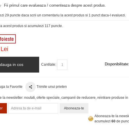
Fii primul care evalueaza / comenteaza despre acest produs.
zi 29 puncte daca scrii un comentariu la acest produs si 1 punct daca-l evaluezi.
 acest produs si acumulezi 117 puncte.
 Lei
Disponibilitate
dauga in cos
Cantitate:
ga la Favorite
Trimite unui prieten
la newsletter: noutati, oferte speciale, campanii de reducere, reintrare produse in 
er
Aboneaza-te
Aboneaza-te la newsle
acumulezi
60
de punc