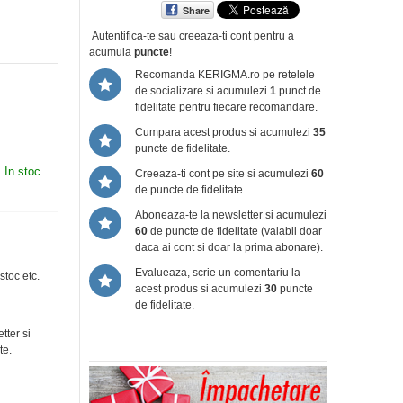
Share
Autentifica-te sau creeaza-ti cont
pentru a
acumula
puncte
!
Recomanda KERIGMA.ro pe retelele
de socializare si acumulezi
1
punct de
fidelitate pentru fiecare recomandare.
Cumpara acest produs si acumulezi
35
puncte de fidelitate.
:
In stoc
Creeaza-ti cont pe site si acumulezi
60
de puncte de fidelitate.
Aboneaza-te la newsletter si acumulezi
60
de puncte de fidelitate (valabil doar
daca ai cont si doar la prima abonare).
Evalueaza, scrie un comentariu la
stoc etc.
acest produs si acumulezi
30
puncte
de fidelitate.
tter si
te.