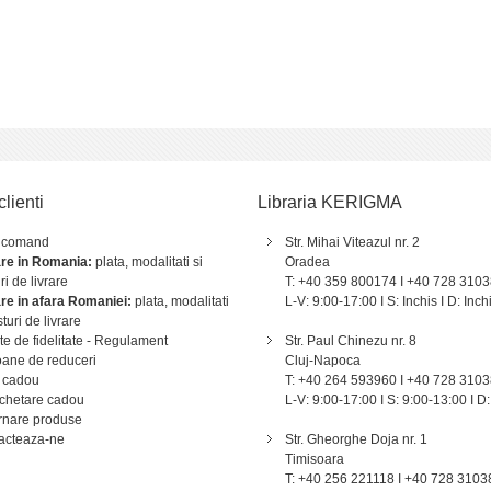
clienti
Libraria KERIGMA
 comand
Str. Mihai Viteazul nr. 2
are in Romania:
plata, modalitati si
Oradea
ri de livrare
T: +40 359 800174 I +40 728 310
are in afara Romaniei:
plata, modalitati
L-V: 9:00-17:00 I S: Inchis I D: Inch
sturi de livrare
e de fidelitate - Regulament
Str. Paul Chinezu nr. 8
ane de reduceri
Cluj-Napoca
 cadou
T: +40 264 593960 I +40 728 310
chetare cadou
L-V: 9:00-17:00 I S: 9:00-13:00 I D:
rnare produse
acteaza-ne
Str. Gheorghe Doja nr. 1
Timisoara
T: +40 256 221118 I +40 728 3103