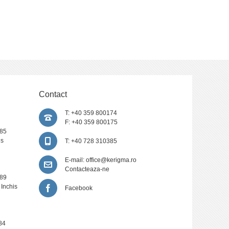
Contact
T: +40 359 800174
F: +40 359 800175
385
is
T: +40 728 310385
E-mail:
office@kerigma.ro
Contacteaza-ne
389
 Inchis
Facebook
84