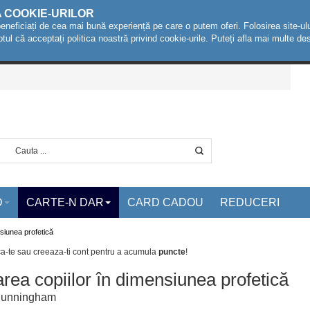
A COOKIE-URILOR
beneficiați de cea mai bună experiență pe care o putem oferi. Folosirea site-ulu
ptul că acceptați politica noastră privind cookie-urile. Puteți afla mai multe 
D
CARTE-N DAR
CARD CADOU
REDUCERI
nsiunea profetică
ca-te sau creeaza-ti cont
pentru a acumula
puncte
!
area copiilor în dimensiunea profetică
Cunningham