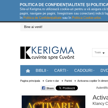
POLITICA DE CONFIDENȚIALITATE ȘI POLITIC
Site-ul Kerigma.ro utilizează cookie-uri pentru a vă asigura că 
pagini, navigare pe pagini, înregistrare sau conectare) indică fa
în
Politica de Confidențialitate
sau în
Politica Cookie-urilor
.
Bine ai venit!
Toate
BIBLII
CARTI
CADOURI
DV
Pagina principala
Carte-n dar
Parinti
Activarea copiilor în dime
Autentifi
Share
Activ
Klancy 