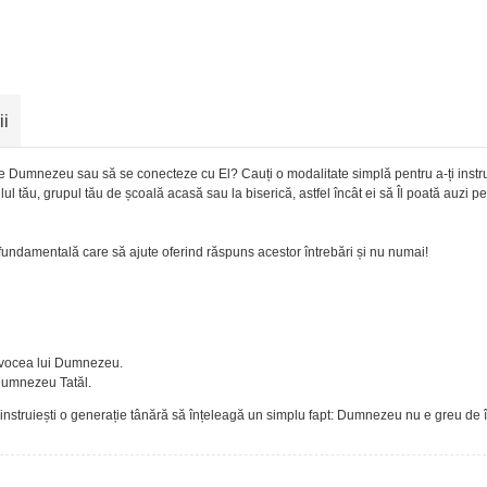
ii
pe Dumnezeu sau să se conecteze cu El? Cauți o modalitate simplă pentru a-ți instru
ilul tău, grupul tău de școală acasă sau la biserică, astfel încât ei să Îl poată auz
 fundamentală care să ajute oferind răspuns acestor întrebări și nu numai!
ă vocea lui Dumnezeu.
 Dumnezeu Tatăl.
 să instruiești o generație tânără să înțeleagă un simplu fapt: Dumnezeu nu e greu de 