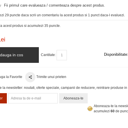
Fii primul care evalueaza / comenteaza despre acest produs.
zi 29 puncte daca scrii un comentariu la acest produs si 1 punct daca-l evaluezi.
 acest produs si acumulezi 35 puncte.
ei
Disponibilitate
dauga in cos
Cantitate:
ga la Favorite
Trimite unui prieten
la newsletter: noutati, oferte speciale, campanii de reducere, reintrare produse in 
er
Aboneaza-te
Aboneaza-te la newsle
acumulezi
60
de punc