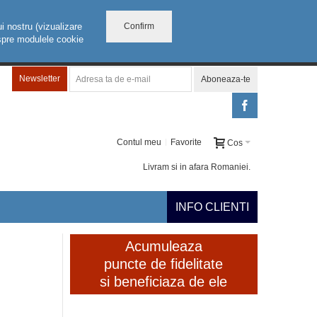
Confirm
i nostru (vizualizare
despre modulele cookie
Newsletter
Aboneaza-te
Contul meu
Favorite
Cos
Livram si in afara Romaniei.
INFO CLIENTI
Acumuleaza
puncte de fidelitate
si beneficiaza de ele