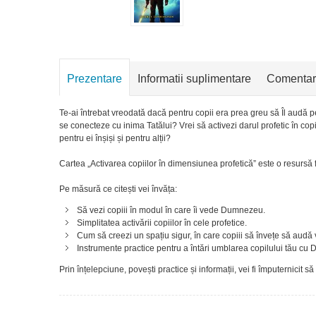
Prezentare
Informatii suplimentare
Comentar
Te-ai întrebat vreodată dacă pentru copii era prea greu să Îl audă 
se conecteze cu inima Tatălui? Vrei să activezi darul profetic în cop
pentru ei înșiși și pentru alții?
Cartea „Activarea copiilor în dimensiunea profetică” este o resursă
Pe măsură ce citești vei învăța:
Să vezi copiii în modul în care îi vede Dumnezeu.
Simplitatea activării copiilor în cele profetice.
Cum să creezi un spațiu sigur, în care copiii să învețe să aud
Instrumente practice pentru a întări umblarea copilului tău cu
Prin înțelepciune, povești practice și informații, vei fi împuternicit