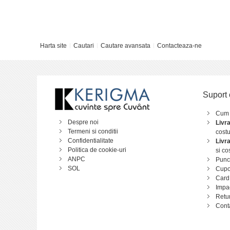
Harta site
Cautari
Cautare avansata
Contacteaza-ne
Suport 
Cum
Despre noi
Livr
Termeni si conditii
costu
Confidentialitate
Livr
Politica de cookie-uri
si co
ANPC
Punct
SOL
Cupo
Card
Impa
Retu
Cont