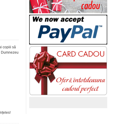
i copiii să
i pe Dumnezeu
înțeles!