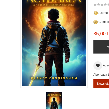
Acumule
Cumpara
35,00 L
A
Adau
Aboneaza-te 
Newslett