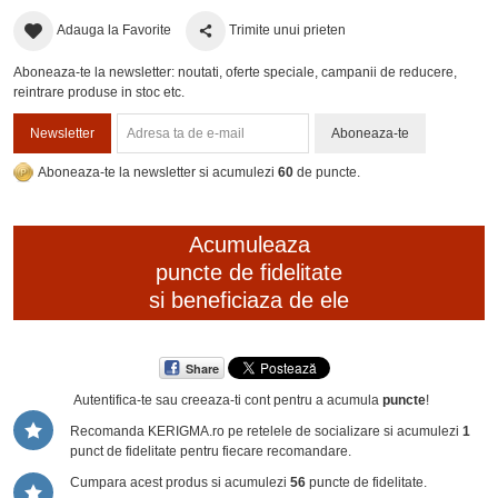
Adauga la Favorite
Trimite unui prieten
Aboneaza-te la newsletter: noutati, oferte speciale, campanii de reducere,
reintrare produse in stoc etc.
Newsletter
Aboneaza-te
Aboneaza-te la newsletter si acumulezi
60
de puncte.
Acumuleaza
puncte de fidelitate
si beneficiaza de ele
Share
Autentifica-te sau creeaza-ti cont
pentru a acumula
puncte
!
Recomanda KERIGMA.ro pe retelele de socializare si acumulezi
1
punct de fidelitate pentru fiecare recomandare.
Cumpara acest produs si acumulezi
56
puncte de fidelitate.