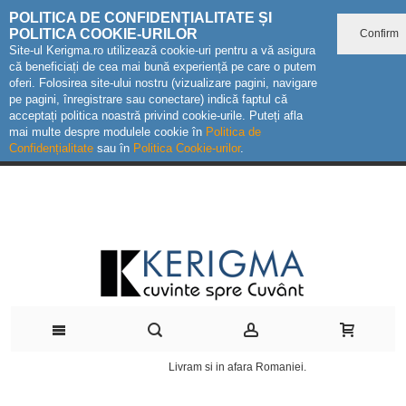
POLITICA DE CONFIDENȚIALITATE ȘI
POLITICA COOKIE-URILOR
Confirm
Site-ul Kerigma.ro utilizează cookie-uri pentru a vă asigura
că beneficiați de cea mai bună experiență pe care o putem
oferi. Folosirea site-ului nostru (vizualizare pagini, navigare
pe pagini, înregistrare sau conectare) indică faptul că
acceptați politica noastră privind cookie-urile. Puteți afla
mai multe despre modulele cookie în
Politica de
Confidențialitate
sau în
Politica Cookie-urilor
.
Livram si in afara Romaniei.