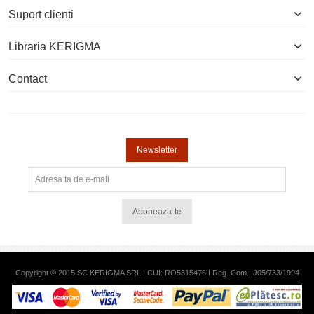
Suport clienti
Libraria KERIGMA
Contact
Newsletter
Aboneaza-te
Copyright © 2015 SC KERIGMA SRL I CUI: RO5315476 I Reg. Com.: J05/733/1994