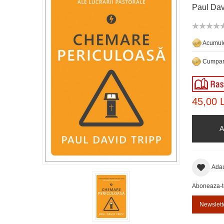
Paul Dav
Acumule
Cumpara
45,00 L
A
Adau
Aboneaza-te 
Newslett