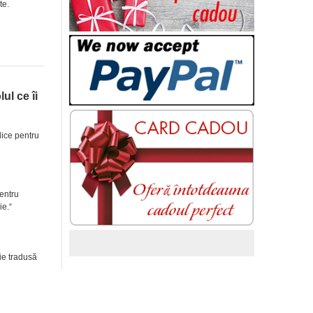
te.
lul ce îi
blice pentru
pentru
ie.“
fie tradusă