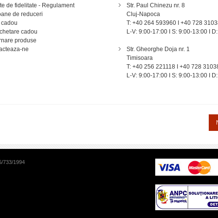
e de fidelitate - Regulament
Str. Paul Chinezu nr. 8
ane de reduceri
Cluj-Napoca
 cadou
T: +40 264 593960 I +40 728 310
chetare cadou
L-V: 9:00-17:00 I S: 9:00-13:00 I D:
rnare produse
DUMNEZEU)
acteaza-ne
Str. Gheorghe Doja nr. 1
Timisoara
T: +40 256 221118 I +40 728 3103
L-V: 9:00-17:00 I S: 9:00-13:00 I D:
5/733/1994