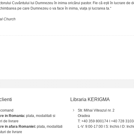
torului Cuvântului lui Dumnezeu în inima oricărui pastor. Fie că ești în lucrare de 
schimbarea pe care Dumnezeu o va face în inima, viața și lucrarea ta.“
cal Church
ă împotriva pastorilor. Cu multă înțelepciune, dar și cu fermitate,
Chemare periculoa
duminică de duminică tuturor, dar nu și lor înșiși.“
 Baptist Church
ini sunt și la fel de calificați și profunzi ca Paul Tripp să dezvăluie capcanele poten
citit și aplicat.“
clienti
Libraria KERIGMA
 comand
Str. Mihai Viteazul nr. 2
are in Romania:
plata, modalitati si
Oradea
ri de livrare
T: +40 359 800174 I +40 728 310
are in afara Romaniei:
plata, modalitati
L-V: 9:00-17:00 I S: Inchis I D: Inch
sturi de livrare