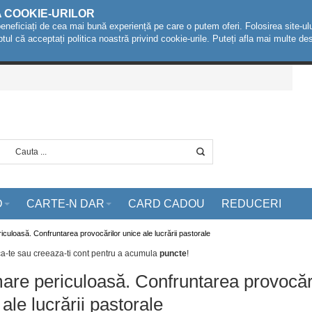
A COOKIE-URILOR
beneficiați de cea mai bună experiență pe care o putem oferi. Folosirea site-ulu
ptul că acceptați politica noastră privind cookie-urile. Puteți afla mai multe 
D
CARTE-N DAR
CARD CADOU
REDUCERI
culoasă. Confruntarea provocărilor unice ale lucrării pastorale
ca-te sau creeaza-ti cont
pentru a acumula
puncte
!
re periculoasă. Confruntarea provocăr
ale lucrării pastorale