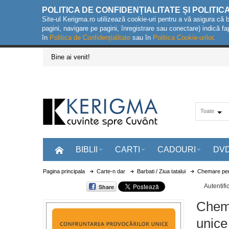
POLITICA DE CONFIDENȚIALITATE ȘI POLITIC
Site-ul Kerigma.ro utilizează cookie-uri pentru a vă asigura că 
pagini, navigare pe pagini, înregistrare sau conectare) indică fa
în
Politica de Confidențialitate
sau în
Politica Cookie-urilor
.
Bine ai venit!
Toate
BIBLII
CARTI
CADOURI
DV
Pagina principala
Carte-n dar
Barbati / Ziua tatalui
Chemare peri
Autentifi
Share
Chema
unice 