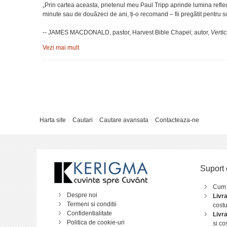
„Prin cartea aceasta, prietenul meu Paul Tripp aprinde lumina reflec
minute sau de douăzeci de ani, ți-o recomand – fii pregătit pentru 
-- JAMES MACDONALD, pastor, Harvest Bible Chapel; autor,
Verti
„Există în zilele de azi o forță întunecată și distructivă care lucreaz
Vezi mai mult
Tripp predică Evanghelia harului oamenilor care predică Evanghelia 
-- ERIC C. REDMOND, pastor și profesor de teologie, New Canaan
„Puțini ar privi slujba de pastor ca pe o chemare periculoasă, dar puț
asociate cu lucrarea pastorală. Acest excelent volum ar trebui citit, re
Harta site
Cautari
Cautare avansata
Contacteaza-ne
-- TERRY VIRGO, fondator, Newfrontiers
CUPRINS
Introducere 11
Suport 
PARTEA I
O EXAMINARE A CULTURII PASTORALE
Cum
1. Îndreptat spre dezastru 15
Despre noi
Livr
2. Din nou și din nou 27
Termeni si conditii
costu
3. Creiere teologice mari și inimi bolnave 37
Confidentialitate
Livr
4. Mai mult decât cunoștințe și competențe 51
Politica de cookie-uri
si co