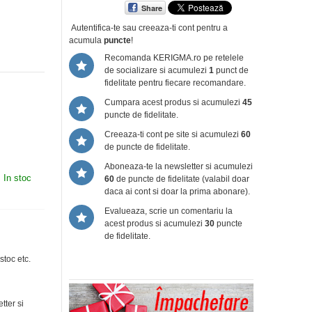
Share
Autentifica-te sau creeaza-ti cont
pentru a
acumula
puncte
!
Recomanda KERIGMA.ro pe retelele
de socializare si acumulezi
1
punct de
fidelitate pentru fiecare recomandare.
Cumpara acest produs si acumulezi
45
puncte de fidelitate.
Creeaza-ti cont pe site si acumulezi
60
de puncte de fidelitate.
Aboneaza-te la newsletter si acumulezi
:
In stoc
60
de puncte de fidelitate (valabil doar
daca ai cont si doar la prima abonare).
Evalueaza, scrie un comentariu la
acest produs si acumulezi
30
puncte
de fidelitate.
stoc etc.
tter si