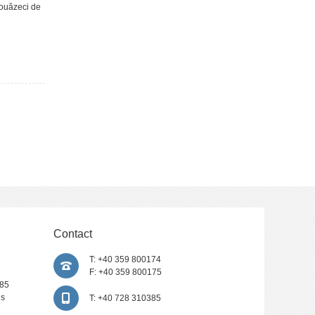
douăzeci de
să
a lui
țiale
Contact
T: +40 359 800174
F: +40 359 800175
385
is
T: +40 728 310385