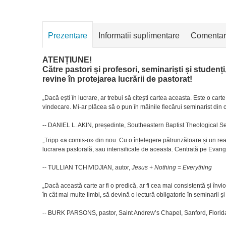
Prezentare
Informatii suplimentare
Comentar
ATENȚIUNE!
Către pastori și profesori, seminariști și studenți, 
revine în protejarea lucrării de pastorat!
„Dacă ești în lucrare, ar trebui să citești cartea aceasta. Este o cart
vindecare. Mi-ar plăcea să o pun în mâinile fiecărui seminarist din
-- DANIEL L. AKIN, președinte, Southeastern Baptist Theological 
„Tripp «a comis-o» din nou. Cu o înțelegere pătrunzătoare și un rea
lucrarea pastorală, sau intensificate de aceasta. Centrată pe Evang
-- TULLIAN TCHIVIDJIAN, autor,
Jesus + Nothing = Everything
„Dacă această carte ar fi o predică, ar fi cea mai consistentă și în
în cât mai multe limbi, să devină o lectură obligatorie în seminarii și
-- BURK PARSONS, pastor, Saint Andrew’s Chapel, Sanford, Florid