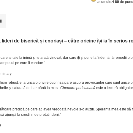
acumulezi
60
de punc
ii
lideri de biserică și enoriași – către oricine își ia în serios ro
e care te taie la inimă și te arată vinovat, dar care îți și pune la îndemână remedii bi
 campusul pe care îl conduc.“
Seminary
lism robust, el aruncă o privire cuprinzătoare asupra provocărilor care sunt unice 
helie și saturată de har până la miez,
Chemare periculoasă
este o lectură obligator
viorătoare predică pe care ați avea vreodată nevoie s-o auziți. Speranța mea este să 
 să ajungă la creștinii de pretutindeni.“
a