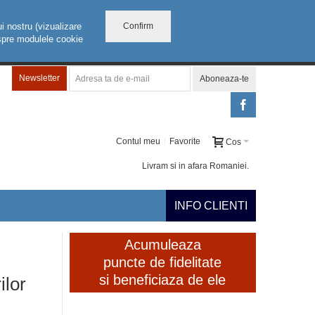
Confirm
i nostru (vizualizare
despre modulele cookie
Newsletter
Aboneaza-te
Contul meu
Favorite
Cos
Livram si in afara Romaniei.
INFO CLIENTI
Acumuleaza
puncte de fidelitate
si beneficiaza de ele
ilor