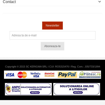
Contact
Newsletter
Aboneaza-te
Copyright © 2015 SC KERIGMA SRL I CUI: RO5315476 I Reg. Com.: J05/733/1994