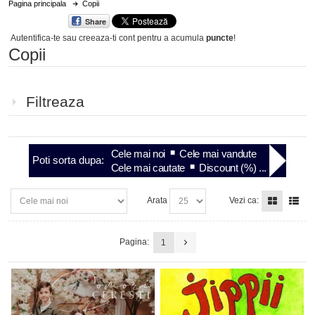
Pagina principala
Copii
Share
Autentifica-te sau creeaza-ti cont
pentru a acumula
puncte
!
Copii
Filtreaza
Cele mai noi
Cele mai vandute
Poti sorta dupa:
Cele mai cautate
Discount (%) ...
Arata
Vezi ca:
Pagina:
1