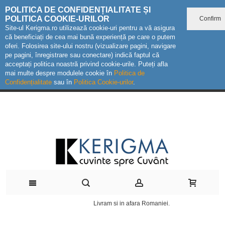
POLITICA DE CONFIDENȚIALITATE ȘI
POLITICA COOKIE-URILOR
Confirm
Site-ul Kerigma.ro utilizează cookie-uri pentru a vă asigura
că beneficiați de cea mai bună experiență pe care o putem
oferi. Folosirea site-ului nostru (vizualizare pagini, navigare
pe pagini, înregistrare sau conectare) indică faptul că
acceptați politica noastră privind cookie-urile. Puteți afla
mai multe despre modulele cookie în
Politica de
Confidențialitate
sau în
Politica Cookie-urilor
.
Livram si in afara Romaniei.