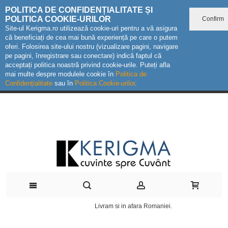
POLITICA DE CONFIDENȚIALITATE ȘI
POLITICA COOKIE-URILOR
Confirm
Site-ul Kerigma.ro utilizează cookie-uri pentru a vă asigura
că beneficiați de cea mai bună experiență pe care o putem
oferi. Folosirea site-ului nostru (vizualizare pagini, navigare
pe pagini, înregistrare sau conectare) indică faptul că
acceptați politica noastră privind cookie-urile. Puteți afla
mai multe despre modulele cookie în
Politica de
Confidențialitate
sau în
Politica Cookie-urilor
.
Livram si in afara Romaniei.