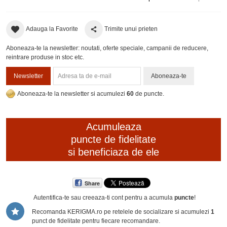
Adauga la Favorite
Trimite unui prieten
Aboneaza-te la newsletter: noutati, oferte speciale, campanii de reducere,
reintrare produse in stoc etc.
Newsletter
Aboneaza-te
Aboneaza-te la newsletter si acumulezi
60
de puncte.
Acumuleaza
puncte de fidelitate
si beneficiaza de ele
Share
Autentifica-te sau creeaza-ti cont
pentru a acumula
puncte
!
Recomanda KERIGMA.ro pe retelele de socializare si acumulezi
1
punct de fidelitate pentru fiecare recomandare.