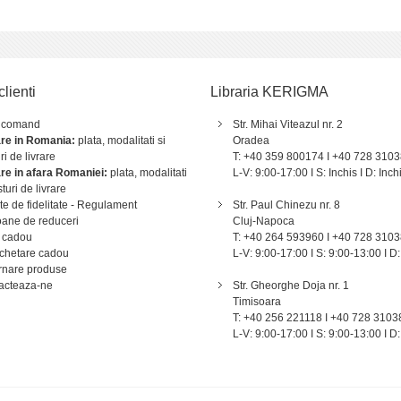
clienti
Libraria KERIGMA
 comand
Str. Mihai Viteazul nr. 2
are in Romania:
plata, modalitati si
Oradea
ri de livrare
T: +40 359 800174 I +40 728 310
are in afara Romaniei:
plata, modalitati
L-V: 9:00-17:00 I S: Inchis I D: Inch
sturi de livrare
e de fidelitate - Regulament
Str. Paul Chinezu nr. 8
ane de reduceri
Cluj-Napoca
 cadou
T: +40 264 593960 I +40 728 310
chetare cadou
L-V: 9:00-17:00 I S: 9:00-13:00 I D:
rnare produse
acteaza-ne
Str. Gheorghe Doja nr. 1
Timisoara
T: +40 256 221118 I +40 728 3103
L-V: 9:00-17:00 I S: 9:00-13:00 I D: