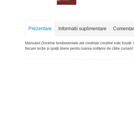
Prezentare
Informatii suplimentare
Comentar
Manualul
Doctrine fundamentale ale credinței creștine
este însoțit
fiecare lecție și spații libere pentru luarea notițelor de către cursant î