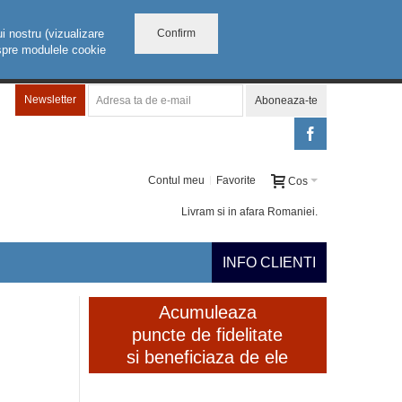
Confirm
i nostru (vizualizare
despre modulele cookie
Newsletter
Aboneaza-te
Contul meu
Favorite
Cos
Livram si in afara Romaniei.
INFO CLIENTI
Acumuleaza
puncte de fidelitate
si beneficiaza de ele