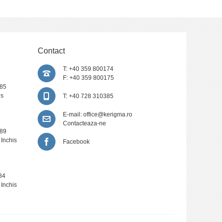
Contact
T: +40 359 800174
F: +40 359 800175
385
is
T: +40 728 310385
E-mail:
office@kerigma.ro
Contacteaza-ne
389
 Inchis
Facebook
84
 Inchis