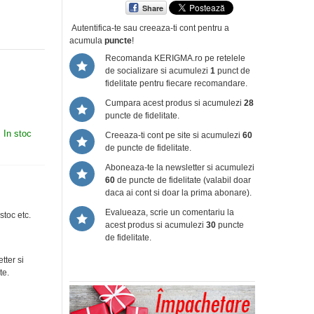
Share
Autentifica-te sau creeaza-ti cont
pentru a
acumula
puncte
!
Recomanda KERIGMA.ro pe retelele
de socializare si acumulezi
1
punct de
fidelitate pentru fiecare recomandare.
Cumpara acest produs si acumulezi
28
puncte de fidelitate.
:
In stoc
Creeaza-ti cont pe site si acumulezi
60
de puncte de fidelitate.
Aboneaza-te la newsletter si acumulezi
60
de puncte de fidelitate (valabil doar
daca ai cont si doar la prima abonare).
Evalueaza, scrie un comentariu la
stoc etc.
acest produs si acumulezi
30
puncte
de fidelitate.
tter si
te.