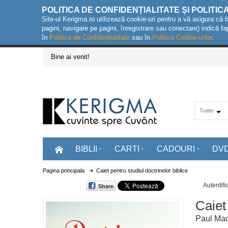
POLITICA DE CONFIDENȚIALITATE ȘI POLITIC
Site-ul Kerigma.ro utilizează cookie-uri pentru a vă asigura că 
pagini, navigare pe pagini, înregistrare sau conectare) indică fa
în
Politica de Confidențialitate
sau în
Politica Cookie-urilor
.
Bine ai venit!
Toate
BIBLII
CARTI
CADOURI
DV
Pagina principala
Caiet pentru studiul doctrinelor biblice
Autentifi
Share
Caiet
Paul Mac