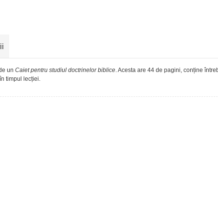
ii
 de un
Caiet pentru studiul doctrinelor biblice
. Acesta are 44 de pagini, conține între
n timpul lecției.