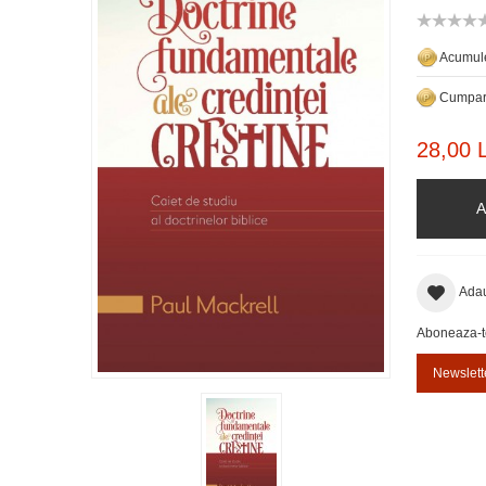
Acumule
Cumpara
28,00 L
A
Adau
Aboneaza-te 
Newslett