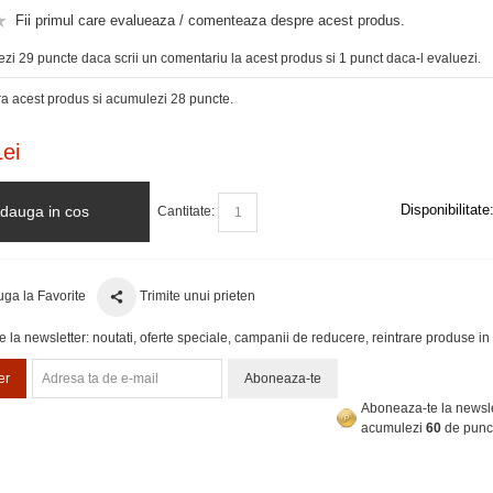
Fii primul care evalueaza / comenteaza despre acest produs.
zi 29 puncte daca scrii un comentariu la acest produs si 1 punct daca-l evaluezi.
 acest produs si acumulezi 28 puncte.
ei
Disponibilitate
dauga in cos
Cantitate:
ga la Favorite
Trimite unui prieten
la newsletter: noutati, oferte speciale, campanii de reducere, reintrare produse in 
er
Aboneaza-te
Aboneaza-te la newsle
acumulezi
60
de punc