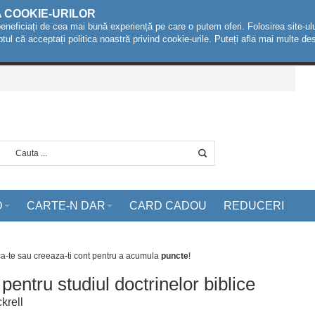
A COOKIE-URILOR
beneficiați de cea mai bună experiență pe care o putem oferi. Folosirea site-ulu
ptul că acceptați politica noastră privind cookie-urile. Puteți afla mai multe 
D
CARTE-N DAR
CARD CADOU
REDUCERI
ca-te sau creeaza-ti cont
pentru a acumula
puncte
!
 pentru studiul doctrinelor biblice
krell