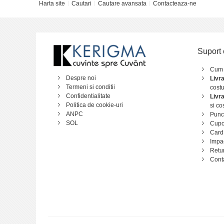
Harta site
Cautari
Cautare avansata
Contacteaza-ne
Suport 
Cum
Despre noi
Livr
Termeni si conditii
costu
Confidentialitate
Livr
Politica de cookie-uri
si co
ANPC
Punct
SOL
Cupo
Card
Impa
Retu
Cont