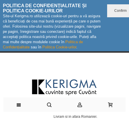
POLITICA DE CONFIDENȚIALITATE ȘI
POLITICA COOKIE-URILOR
Confirm
Site-ul Kerigma.ro utilizează cookie-uri pentru a vă asigura
că beneficiați de cea mai bună experiență pe care o putem
oferi. Folosirea site-ului nostru (vizualizare pagini, navigare
pe pagini, înregistrare sau conectare) indică faptul că
acceptați politica noastră privind cookie-urile. Puteți afla
mai multe despre modulele cookie în
Politica de
Confidențialitate
sau în
Politica Cookie-urilor
.
Livram si in afara Romaniei.