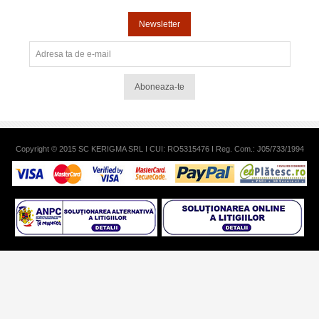
Newsletter
Aboneaza-te
Copyright © 2015 SC KERIGMA SRL I CUI: RO5315476 I Reg. Com.: J05/733/1994