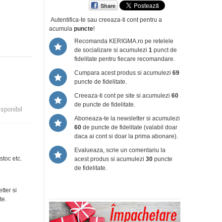
Share
Autentifica-te sau creeaza-ti cont
pentru a
acumula
puncte
!
Recomanda KERIGMA.ro pe retelele
de socializare si acumulezi
1
punct de
fidelitate pentru fiecare recomandare.
Cumpara acest produs si acumulezi
69
puncte de fidelitate.
Creeaza-ti cont pe site si acumulezi
60
de puncte de fidelitate.
isponibil
Aboneaza-te la newsletter si acumulezi
60
de puncte de fidelitate (valabil doar
daca ai cont si doar la prima abonare).
Evalueaza, scrie un comentariu la
stoc etc.
acest produs si acumulezi
30
puncte
de fidelitate.
tter si
te.