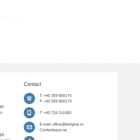
Contact
T: +40 359 800174
F: +40 359 800175
385
is
T: +40 728 310385
E-mail:
office@kerigma.ro
Contacteaza-ne
389