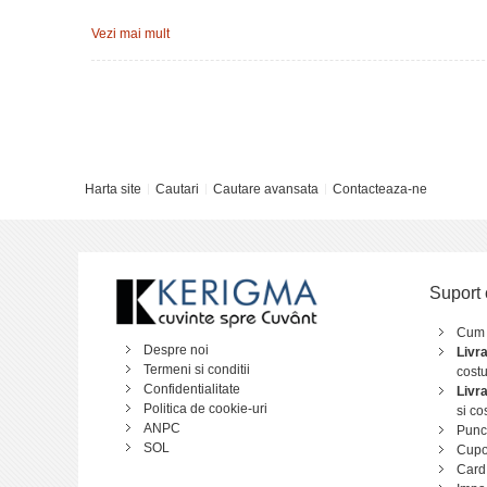
Vezi mai mult
Harta site
Cautari
Cautare avansata
Contacteaza-ne
Suport 
Cum
Despre noi
Livr
Termeni si conditii
costu
Confidentialitate
Livr
Politica de cookie-uri
si co
ANPC
Punct
SOL
Cupo
Card