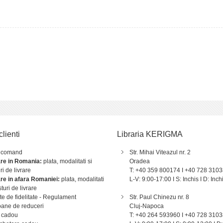
clienti
Libraria KERIGMA
 comand
Str. Mihai Viteazul nr. 2
are in Romania:
plata, modalitati si
Oradea
ri de livrare
T: +40 359 800174 I +40 728 310
are in afara Romaniei:
plata, modalitati
L-V: 9:00-17:00 I S: Inchis I D: Inch
sturi de livrare
e de fidelitate - Regulament
Str. Paul Chinezu nr. 8
ane de reduceri
Cluj-Napoca
 cadou
T: +40 264 593960 I +40 728 310