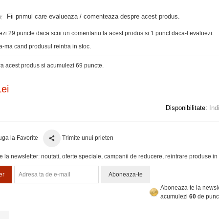
Fii primul care evalueaza / comenteaza despre acest produs.
zi 29 puncte daca scrii un comentariu la acest produs si 1 punct daca-l evaluezi.
-ma cand produsul reintra in stoc.
 acest produs si acumulezi 69 puncte.
ei
Disponibilitate:
Ind
ga la Favorite
Trimite unui prieten
la newsletter: noutati, oferte speciale, campanii de reducere, reintrare produse in 
er
Aboneaza-te
Aboneaza-te la newsle
acumulezi
60
de punc