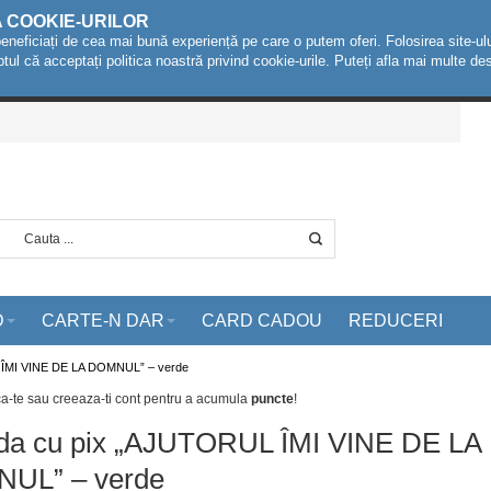
A COOKIE-URILOR
beneficiați de cea mai bună experiență pe care o putem oferi. Folosirea site-ulu
ptul că acceptați politica noastră privind cookie-urile. Puteți afla mai multe 
D
CARTE-N DAR
CARD CADOU
REDUCERI
 ÎMI VINE DE LA DOMNUL” – verde
ca-te sau creeaza-ti cont
pentru a acumula
puncte
!
da cu pix „AJUTORUL ÎMI VINE DE LA
UL” – verde