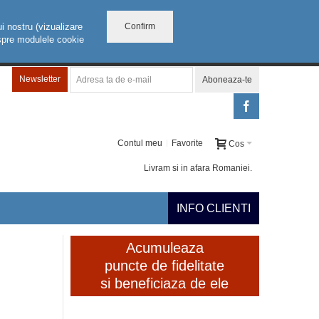
Confirm
i nostru (vizualizare
despre modulele cookie
Newsletter
Aboneaza-te
Contul meu
Favorite
Cos
Livram si in afara Romaniei.
INFO CLIENTI
Acumuleaza
puncte de fidelitate
si beneficiaza de ele