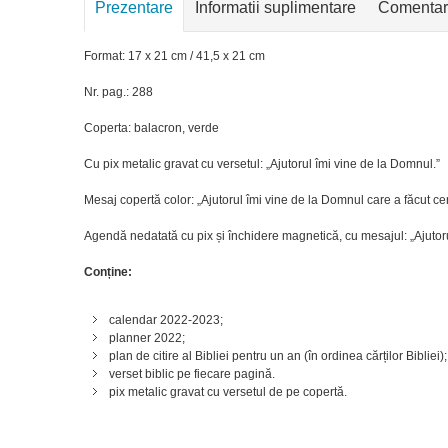
Prezentare
Informatii suplimentare
Comentar
Format: 17 x 21 cm / 41,5 x 21 cm
Nr. pag.: 288
Coperta: balacron, verde
Cu pix metalic gravat cu versetul: „Ajutorul îmi vine de la Domnul.”
Mesaj copertă color: „Ajutorul îmi vine de la Domnul care a făcut ce
Agendă nedatată cu pix și închidere magnetică, cu mesajul: „Ajutoru
Conține:
calendar 2022-2023;
planner 2022;
plan de citire al Bibliei pentru un an (în ordinea cărților Bibliei);
verset biblic pe fiecare pagină.
pix metalic gravat cu versetul de pe copertă.