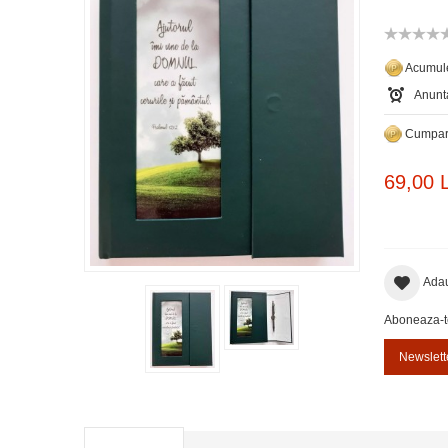
Acumule
Anunta
Cumpara
69,00 L
Adau
Aboneaza-te 
Newslett