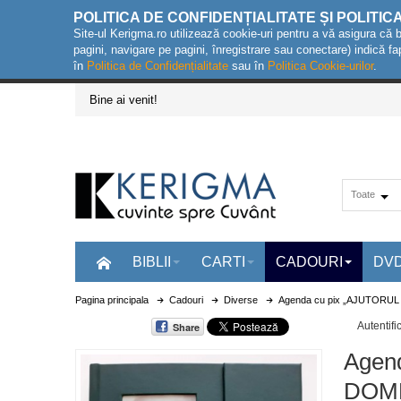
POLITICA DE CONFIDENȚIALITATE ȘI POLITIC
Site-ul Kerigma.ro utilizează cookie-uri pentru a vă asigura că 
pagini, navigare pe pagini, înregistrare sau conectare) indică fa
în
Politica de Confidențialitate
sau în
Politica Cookie-urilor
.
Bine ai venit!
Toate
BIBLII
CARTI
CADOURI
DV
Pagina principala
Cadouri
Diverse
Agenda cu pix „AJUTORUL
Autentifi
Share
Agen
DOMN