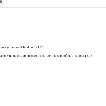
ii
rurile și pământul. Psalmul 121:2”
l îmi vine de la Domnul care a făcut cerurile și pământul. Psalmul 121:2”