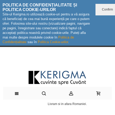
POLITICA DE CONFIDENȚIALITATE ȘI
POLITICA COOKIE-URILOR
Confirm
Site-ul Kerigma.ro utilizează cookie-uri pentru a vă asigura
că beneficiați de cea mai bună experiență pe care o putem
oferi. Folosirea site-ului nostru (vizualizare pagini, navigare
pe pagini, înregistrare sau conectare) indică faptul că
acceptați politica noastră privind cookie-urile. Puteți afla
mai multe despre modulele cookie în
Politica de
Confidențialitate
sau în
Politica Cookie-urilor
.
Livram si in afara Romaniei.