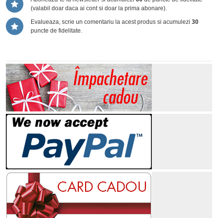
(valabil doar daca ai cont si doar la prima abonare).
Evalueaza, scrie un comentariu la acest produs si acumulezi
30
puncte de fidelitate.