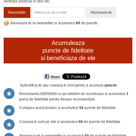
reintrare produse in stoc etc.
Newsletter
Aboneaza-te
Aboneaza-te la newsletter si acumulezi
60
de puncte.
Acumuleaza
puncte de fidelitate
si beneficiaza de ele
Share
Autentifica-te sau creeaza-ti cont
pentru a acumula
puncte
!
Recomanda KERIGMA.ro pe retelele de socializare si acumulezi
1
punct de fidelitate pentru fiecare recomandare.
Cumpara acest produs si acumulezi
54
puncte de fidelitate.
Creeaza-ti cont pe site si acumulezi
60
de puncte de fidelitate.
Aboneaza-te la newsletter si acumulezi
60
de puncte de fidelitate