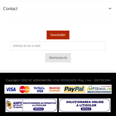
Contact
Newsletter
Aboneaza-te
Copyright © 2015 SC KERIGMA SRL I CUI: RO5315476 I Reg. Com.: J05/733/1994