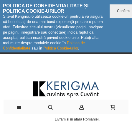
POLITICA DE CONFIDENȚIALITATE ȘI
POLITICA COOKIE-URILOR
Confirm
Site-ul Kerigma.ro utilizează cookie-uri pentru a vă asigura
că beneficiați de cea mai bună experiență pe care o putem
oferi. Folosirea site-ului nostru (vizualizare pagini, navigare
pe pagini, înregistrare sau conectare) indică faptul că
acceptați politica noastră privind cookie-urile. Puteți afla
mai multe despre modulele cookie în
Politica de
Confidențialitate
sau în
Politica Cookie-urilor
.
Livram si in afara Romaniei.