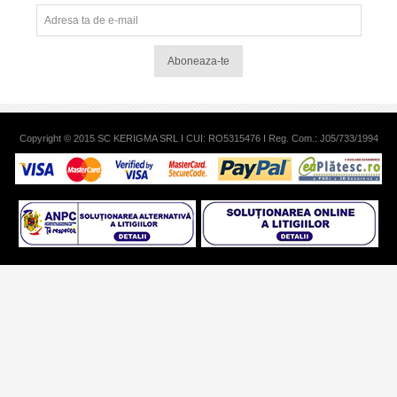
Aboneaza-te
Copyright © 2015 SC KERIGMA SRL I CUI: RO5315476 I Reg. Com.: J05/733/1994