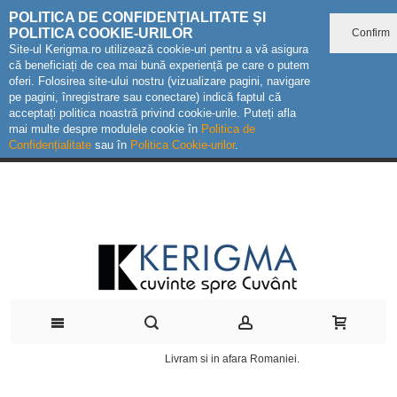
POLITICA DE CONFIDENȚIALITATE ȘI
POLITICA COOKIE-URILOR
Confirm
Site-ul Kerigma.ro utilizează cookie-uri pentru a vă asigura
că beneficiați de cea mai bună experiență pe care o putem
oferi. Folosirea site-ului nostru (vizualizare pagini, navigare
pe pagini, înregistrare sau conectare) indică faptul că
acceptați politica noastră privind cookie-urile. Puteți afla
mai multe despre modulele cookie în
Politica de
Confidențialitate
sau în
Politica Cookie-urilor
.
Livram si in afara Romaniei.