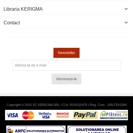
Libraria KERIGMA
Contact
Newsletter
Aboneaza-te
Copyright © 2015 SC KERIGMA SRL I CUI: RO5315476 I Reg. Com.: J05/733/1994