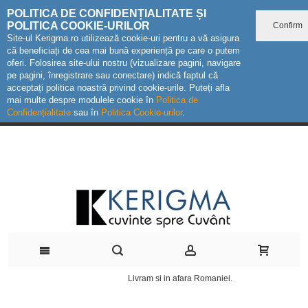
POLITICA DE CONFIDENȚIALITATE ȘI
POLITICA COOKIE-URILOR
Confirm
Site-ul Kerigma.ro utilizează cookie-uri pentru a vă asigura
că beneficiați de cea mai bună experiență pe care o putem
oferi. Folosirea site-ului nostru (vizualizare pagini, navigare
pe pagini, înregistrare sau conectare) indică faptul că
acceptați politica noastră privind cookie-urile. Puteți afla
mai multe despre modulele cookie în
Politica de
Confidențialitate
sau în
Politica Cookie-urilor
.
Livram si in afara Romaniei.