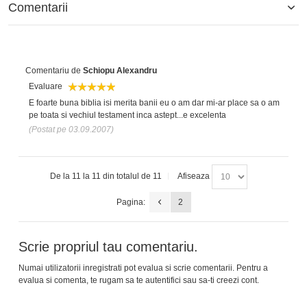
Comentarii
Comentariu de
Schiopu Alexandru
Evaluare
E foarte buna biblia isi merita banii eu o am dar mi-ar place sa o am
pe toata si vechiul testament inca astept...e excelenta
(Postat pe 03.09.2007)
De la 11 la 11 din totalul de 11
Afiseaza
Pagina:
2
Scrie propriul tau comentariu.
Numai utilizatorii inregistrati pot evalua si scrie comentarii. Pentru a
evalua si comenta, te rugam sa te
autentifici
sau sa-ti creezi
cont
.