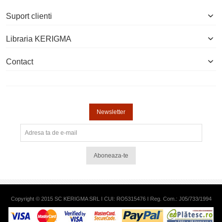
Suport clienti
Libraria KERIGMA
Contact
Newsletter
Aboneaza-te
Copyright © 2015 SC KERIGMA SRL I CUI: RO5315476 I Reg. Com.: J05/733/1994