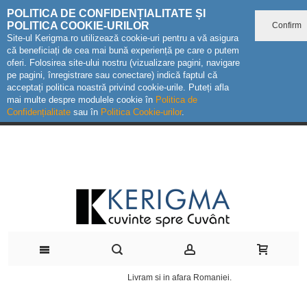
POLITICA DE CONFIDENȚIALITATE ȘI
POLITICA COOKIE-URILOR
Confirm
Site-ul Kerigma.ro utilizează cookie-uri pentru a vă asigura
că beneficiați de cea mai bună experiență pe care o putem
oferi. Folosirea site-ului nostru (vizualizare pagini, navigare
pe pagini, înregistrare sau conectare) indică faptul că
acceptați politica noastră privind cookie-urile. Puteți afla
mai multe despre modulele cookie în
Politica de
Confidențialitate
sau în
Politica Cookie-urilor
.
Livram si in afara Romaniei.