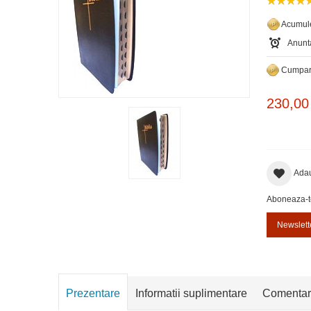
Acumule
Anunta
Cumpara
230,00
Adau
Aboneaza-te 
Newslett
Prezentare
Informatii suplimentare
Comentar