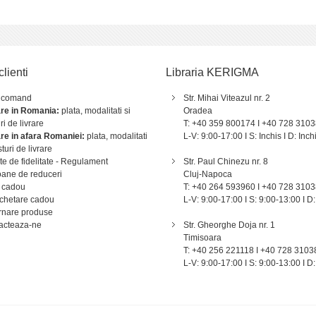
clienti
Libraria KERIGMA
 comand
Str. Mihai Viteazul nr. 2
are in Romania:
plata, modalitati si
Oradea
ri de livrare
T: +40 359 800174 I +40 728 310
are in afara Romaniei:
plata, modalitati
L-V: 9:00-17:00 I S: Inchis I D: Inch
sturi de livrare
e de fidelitate - Regulament
Str. Paul Chinezu nr. 8
ane de reduceri
Cluj-Napoca
 cadou
T: +40 264 593960 I +40 728 310
chetare cadou
L-V: 9:00-17:00 I S: 9:00-13:00 I D:
rnare produse
acteaza-ne
Str. Gheorghe Doja nr. 1
Timisoara
T: +40 256 221118 I +40 728 3103
L-V: 9:00-17:00 I S: 9:00-13:00 I D: