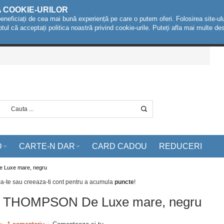
A COOKIE-URILOR
beneficiați de cea mai bună experiență pe care o putem oferi. Folosirea site-ulu
ptul că acceptați politica noastră privind cookie-urile. Puteți afla mai multe 
D
CARTE-N DAR
CARD CADOU
REDUCERI
 Luxe mare, negru
ca-te sau creeaza-ti cont
pentru a acumula
puncte
!
ia THOMPSON De Luxe mare, negru