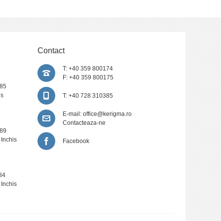
Contact
T: +40 359 800174
F: +40 359 800175
385
is
T: +40 728 310385
E-mail:
office@kerigma.ro
Contacteaza-ne
389
 Inchis
Facebook
84
 Inchis