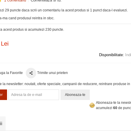
1 comentariu
Comenteaza si tu.
zi 29 puncte daca scrii un comentariu la acest produs si 1 punct daca-l evaluezi.
-ma cand produsul reintra in stoc.
 acest produs si acumulezi 230 puncte.
 Lei
Disponibilitate:
Ind
ga la Favorite
Trimite unui prieten
la newsletter: noutati, oferte speciale, campanii de reducere, reintrare produse in 
er
Aboneaza-te
Aboneaza-te la newsle
acumulezi
60
de punc
ii