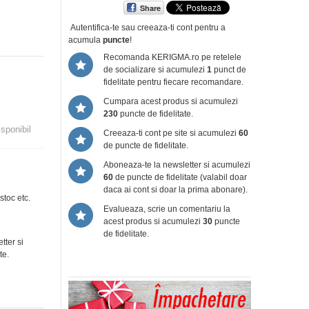
Share
Autentifica-te sau creeaza-ti cont
pentru a
acumula
puncte
!
Recomanda KERIGMA.ro pe retelele
de socializare si acumulezi
1
punct de
fidelitate pentru fiecare recomandare.
Cumpara acest produs si acumulezi
230
puncte de fidelitate.
isponibil
Creeaza-ti cont pe site si acumulezi
60
de puncte de fidelitate.
Aboneaza-te la newsletter si acumulezi
60
de puncte de fidelitate (valabil doar
daca ai cont si doar la prima abonare).
stoc etc.
Evalueaza, scrie un comentariu la
acest produs si acumulezi
30
puncte
de fidelitate.
tter si
te.