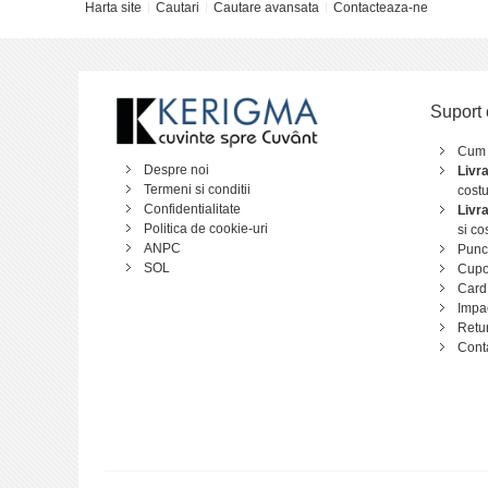
Harta site
Cautari
Cautare avansata
Contacteaza-ne
Suport 
Cum
Despre noi
Livr
Termeni si conditii
costu
Confidentialitate
Livr
Politica de cookie-uri
si co
ANPC
Punct
SOL
Cupo
Card
Impa
Retu
Cont