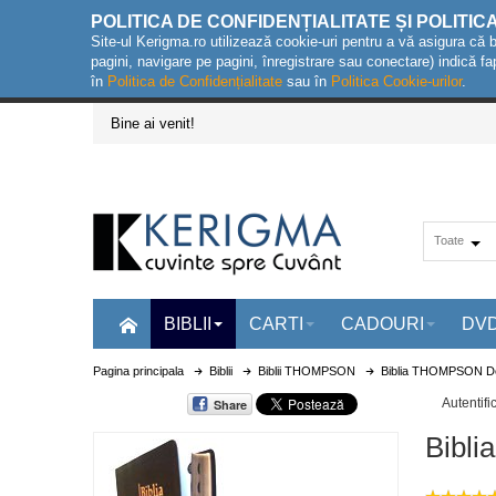
POLITICA DE CONFIDENȚIALITATE ȘI POLITIC
Site-ul Kerigma.ro utilizează cookie-uri pentru a vă asigura că 
pagini, navigare pe pagini, înregistrare sau conectare) indică fa
în
Politica de Confidențialitate
sau în
Politica Cookie-urilor
.
Bine ai venit!
Toate
BIBLII
CARTI
CADOURI
DV
Pagina principala
Biblii
Biblii THOMPSON
Biblia THOMPSON De
Autentifi
Share
Bibl