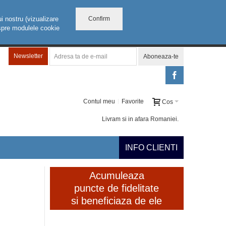
Confirm
i nostru (vizualizare
despre modulele cookie
Newsletter
Aboneaza-te
Contul meu
Favorite
Cos
Livram si in afara Romaniei.
INFO CLIENTI
Acumuleaza
puncte de fidelitate
si beneficiaza de ele