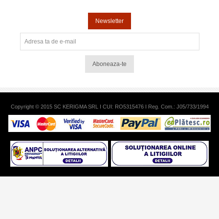
Newsletter
Aboneaza-te
Copyright © 2015 SC KERIGMA SRL I CUI: RO5315476 I Reg. Com.: J05/733/1994