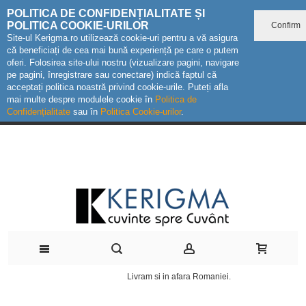
POLITICA DE CONFIDENȚIALITATE ȘI
POLITICA COOKIE-URILOR
Confirm
Site-ul Kerigma.ro utilizează cookie-uri pentru a vă asigura
că beneficiați de cea mai bună experiență pe care o putem
oferi. Folosirea site-ului nostru (vizualizare pagini, navigare
pe pagini, înregistrare sau conectare) indică faptul că
acceptați politica noastră privind cookie-urile. Puteți afla
mai multe despre modulele cookie în
Politica de
Confidențialitate
sau în
Politica Cookie-urilor
.
Livram si in afara Romaniei.