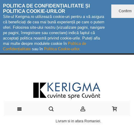
POLITICA DE CONFIDENȚIALITATE ȘI
POLITICA COOKIE-URILOR
Confirm
Site-ul Kerigma.ro utilizează cookie-uri pentru a vă asigura
că beneficiați de cea mai bună experiență pe care o putem
oferi. Folosirea site-ului nostru (vizualizare pagini, navigare
pe pagini, înregistrare sau conectare) indică faptul că
acceptați politica noastră privind cookie-urile. Puteți afla
mai multe despre modulele cookie în
Politica de
Confidențialitate
sau în
Politica Cookie-urilor
.
Livram si in afara Romaniei.