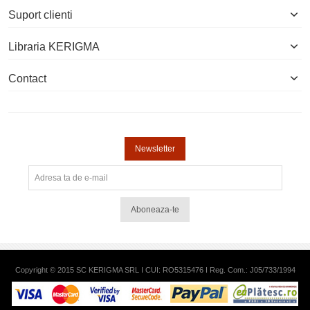
Suport clienti
Libraria KERIGMA
Contact
Newsletter
Aboneaza-te
Copyright © 2015 SC KERIGMA SRL I CUI: RO5315476 I Reg. Com.: J05/733/1994