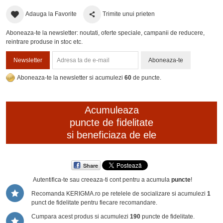
Adauga la Favorite
Trimite unui prieten
Aboneaza-te la newsletter: noutati, oferte speciale, campanii de reducere,
reintrare produse in stoc etc.
Newsletter
Aboneaza-te
Aboneaza-te la newsletter si acumulezi
60
de puncte.
Acumuleaza
puncte de fidelitate
si beneficiaza de ele
Share
Autentifica-te sau creeaza-ti cont
pentru a acumula
puncte
!
Recomanda KERIGMA.ro pe retelele de socializare si acumulezi
1
punct de fidelitate pentru fiecare recomandare.
Cumpara acest produs si acumulezi
190
puncte de fidelitate.