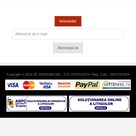
Newsletter
Aboneaza-te
Copyright © 2015 SC KERIGMA SRL I CUI: RO5315476 I Reg. Com.: J05/733/1994