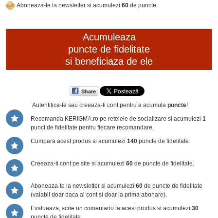
Aboneaza-te la newsletter si acumulezi
60
de puncte.
Acumuleaza
puncte de fidelitate
si beneficiaza de ele
Share
Autentifica-te sau creeaza-ti cont
pentru a acumula
puncte
!
Recomanda KERIGMA.ro pe retelele de socializare si acumulezi
1
punct de fidelitate pentru fiecare recomandare.
Cumpara acest produs si acumulezi
140
puncte de fidelitate.
Creeaza-ti cont pe site si acumulezi
60
de puncte de fidelitate.
Aboneaza-te la newsletter si acumulezi
60
de puncte de fidelitate
(valabil doar daca ai cont si doar la prima abonare).
Evalueaza, scrie un comentariu la acest produs si acumulezi
30
puncte de fidelitate.