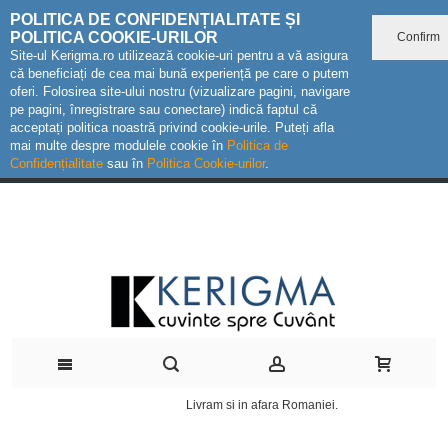
POLITICA DE CONFIDENȚIALITATE ȘI
POLITICA COOKIE-URILOR
Confirm
Site-ul Kerigma.ro utilizează cookie-uri pentru a vă asigura
că beneficiați de cea mai bună experiență pe care o putem
oferi. Folosirea site-ului nostru (vizualizare pagini, navigare
pe pagini, înregistrare sau conectare) indică faptul că
acceptați politica noastră privind cookie-urile. Puteți afla
mai multe despre modulele cookie în
Politica de
Confidențialitate
sau în
Politica Cookie-urilor
.
Livram si in afara Romaniei.