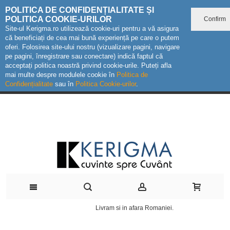
POLITICA DE CONFIDENȚIALITATE ȘI
POLITICA COOKIE-URILOR
Confirm
Site-ul Kerigma.ro utilizează cookie-uri pentru a vă asigura
că beneficiați de cea mai bună experiență pe care o putem
oferi. Folosirea site-ului nostru (vizualizare pagini, navigare
pe pagini, înregistrare sau conectare) indică faptul că
acceptați politica noastră privind cookie-urile. Puteți afla
mai multe despre modulele cookie în
Politica de
Confidențialitate
sau în
Politica Cookie-urilor
.
Livram si in afara Romaniei.