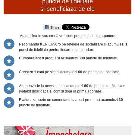
puncte de fidelitate
si beneficiaza de ele
Share
Autentifica-te sau creeaza-ti cont
pentru a acumula
puncte
!
Recomanda KERIGMA.ro pe retelele de socializare si acumulezi
1
punct de fidelitate pentru fiecare recomandare.
Cumpara acest produs si acumulezi
300
puncte de fidelitate.
Creeaza-ti cont pe site si acumulezi
60
de puncte de fidelitate.
Aboneaza-te la newsletter si acumulezi
60
de puncte de fidelitate
(valabil doar daca ai cont si doar la prima abonare).
Evalueaza, scrie un comentariu la acest produs si acumulezi
30
puncte de fidelitate.