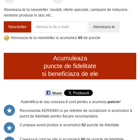
Aboneaza-te la newsletter: noutati, oferte speciale, campanii de reducere,
reintrare produse in stoc etc.
Newsletter
Aboneaza-te
Aboneaza-te la newsletter si acumulezi
60
de puncte.
Acumuleaza
puncte de fidelitate
si beneficiaza de ele
Share
Autentifica-te sau creeaza-ti cont
pentru a acumula
puncte
!
Recomanda KERIGMA.ro pe retelele de socializare si acumulezi
1
punct de fidelitate pentru fiecare recomandare.
Cumpara acest produs si acumulezi
62
puncte de fidelitate.
Creeaza-ti cont pe site si acumulezi
60
de puncte de fidelitate.