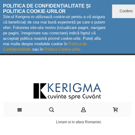
POLITICA DE CONFIDENȚIALITATE ȘI
POLITICA COOKIE-URILOR
Confirm
Site-ul Kerigma.ro utilizează cookie-uri pentru a vă asigura
că beneficiați de cea mai bună experiență pe care o putem
oferi. Folosirea site-ului nostru (vizualizare pagini, navigare
pe pagini, înregistrare sau conectare) indică faptul că
acceptați politica noastră privind cookie-urile. Puteți afla
mai multe despre modulele cookie în
Politica de
Confidențialitate
sau în
Politica Cookie-urilor
.
Livram si in afara Romaniei.