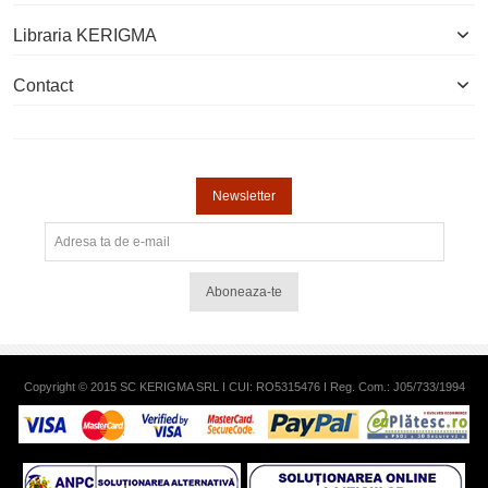
Libraria KERIGMA
Contact
Newsletter
Aboneaza-te
Copyright © 2015 SC KERIGMA SRL I CUI: RO5315476 I Reg. Com.: J05/733/1994