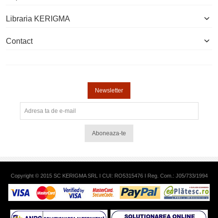
Libraria KERIGMA
Contact
Newsletter
Aboneaza-te
Copyright © 2015 SC KERIGMA SRL I CUI: RO5315476 I Reg. Com.: J05/733/1994