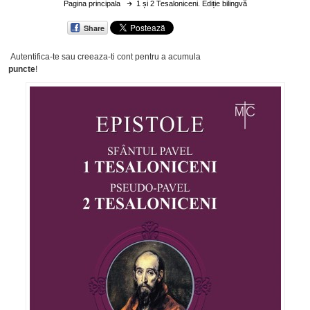
Pagina principala
1 și 2 Tesaloniceni. Ediție bilingvă
Share
Autentifica-te sau creeaza-ti cont
pentru a acumula
puncte
!