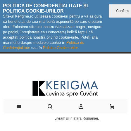
POLITICA DE CONFIDENȚIALITATE ȘI
POLITICA COOKIE-URILOR
Confirm
Site-ul Kerigma.ro utilizează cookie-uri pentru a vă asigura
că beneficiați de cea mai bună experiență pe care o putem
oferi. Folosirea site-ului nostru (vizualizare pagini, navigare
pe pagini, înregistrare sau conectare) indică faptul că
acceptați politica noastră privind cookie-urile. Puteți afla
mai multe despre modulele cookie în
Politica de
Confidențialitate
sau în
Politica Cookie-urilor
.
Livram si in afara Romaniei.