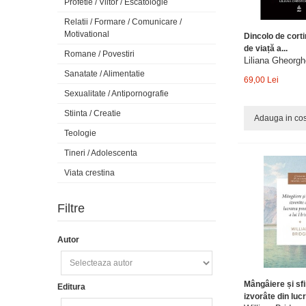
Profetie / Viitor / Escatologie
Relatii / Formare / Comunicare /
Motivational
Dincolo de cort
de viață a...
Romane / Povestiri
Liliana Gheorg
Sanatate / Alimentatie
69,00 Lei
Sexualitate / Antipornografie
Stiinta / Creatie
Adauga in co
Teologie
Tineri / Adolescenta
Viata crestina
Filtre
Autor
Mângâiere și sfi
Editura
izvorâte din lucr