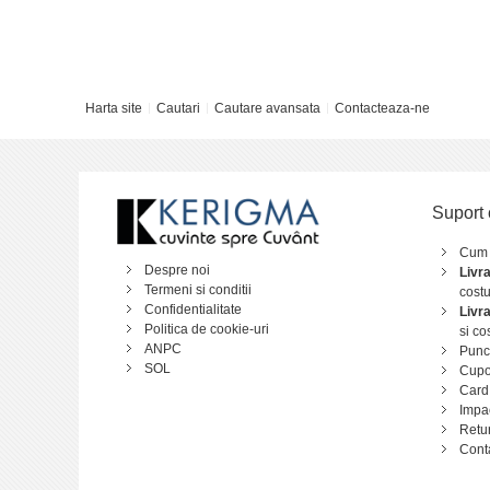
Harta site
Cautari
Cautare avansata
Contacteaza-ne
Suport 
Cum
Despre noi
Livr
Termeni si conditii
costu
Confidentialitate
Livr
Politica de cookie-uri
si co
ANPC
Punct
SOL
Cupo
Card
Impa
Retu
Cont