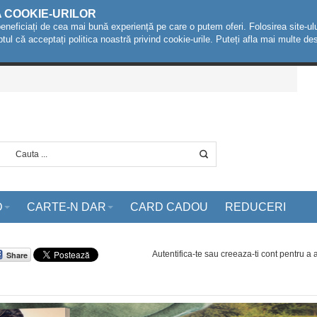
A COOKIE-URILOR
beneficiați de cea mai bună experiență pe care o putem oferi. Folosirea site-ulu
ptul că acceptați politica noastră privind cookie-urile. Puteți afla mai multe 
D
CARTE-N DAR
CARD CADOU
REDUCERI
Autentifica-te sau creeaza-ti cont
pentru a
Share