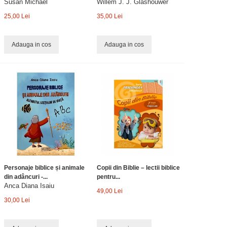
Susan Michael
Willem J. J. Glashouwer
25,00 Lei
35,00 Lei
Adauga in cos
Adauga in cos
Personaje biblice și animale
Copii din Biblie – lectii biblice
din adâncuri -...
pentru...
Anca Diana Isaiu
49,00 Lei
30,00 Lei