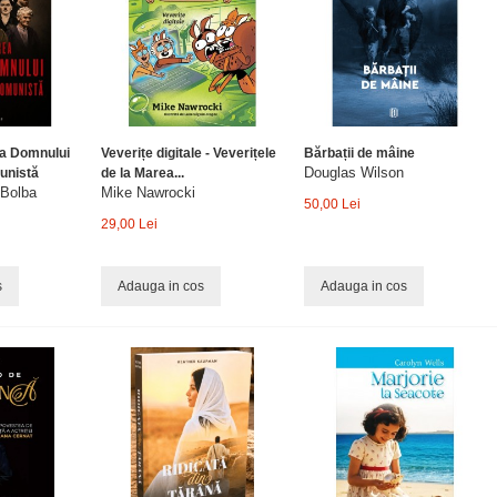
a Domnului
Veverițe digitale - Veverițele
Bărbații de mâine
Douglas Wilson
unistă
de la Marea...
 Bolba
Mike Nawrocki
50,00 Lei
29,00 Lei
s
Adauga in cos
Adauga in cos