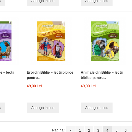
s
Adauga in cos
Adauga in cos
 – lectii
Eroi din Biblie – lectii biblice
Animale din Biblie – lectii
pentru...
biblice pentru...
49,00 Lei
49,00 Lei
s
Adauga in cos
Adauga in cos
Pagina:
1
2
3
4
5
6