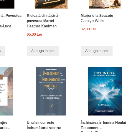
ină: Povestea
Ridicată din țărână -
Marjorie la Seacote
Carolyn Wells
povestea Martei
he-Luca
Heather Kaufman
32,00 Lei
65,00 Lei
s
Adauga in cos
Adauga in cos
nțire
Unul singur este
Închinarea în lumina Noului
area...
Îndrumătorul vostru:
Testament:...