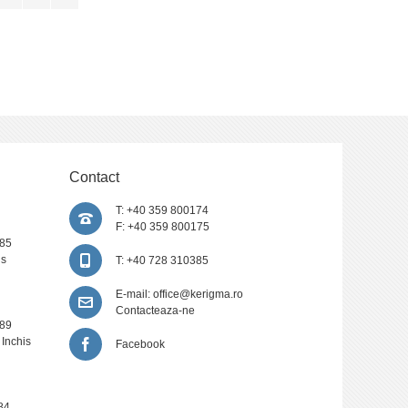
Contact
T: +40 359 800174
F: +40 359 800175
385
is
T: +40 728 310385
E-mail:
office@kerigma.ro
Contacteaza-ne
389
 Inchis
Facebook
84