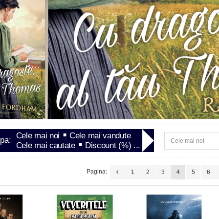
Cele mai noi
Cele mai vandute
upa:
Cele mai cautate
Discount (%) ...
Pagina:
1
2
3
4
5
6