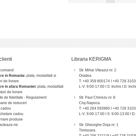
clienti
Libraria KERIGMA
 comand
Str. Mihai Viteazul nr. 2
are in Romania:
plata, modalitati si
Oradea
ri de livrare
T: +40 359 800174 I +40 728 310
are in afara Romaniei:
plata, modalitati
L-V: 9:00-17:00 I S: Inchis I D: Inch
sturi de livrare
e de fidelitate - Regulament
Str. Paul Chinezu nr. 8
ane de reduceri
Cluj-Napoca
 cadou
T: +40 264 593960 I +40 728 310
chetare cadou
L-V: 9:00-17:00 I S: 9:00-13:00 I D:
rnare produse
acteaza-ne
Str. Gheorghe Doja nr. 1
Timisoara
T: +40 256 221118 I +40 728 3103