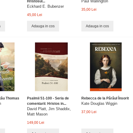
Paul Wallington
Hristosul...
Eckhard E. Bubenzer
35,00 Lei
45,00 Lei
s
Adauga in cos
Adauga in cos
 tău Thomas
Psalmii 51-100 - Seria de
Rebecca de la Pârâul Însorit
m
Kate Douglas Wiggin
comentarii: Hristos in...
David Platt, Jim Shaddix,
37,00 Lei
Matt Mason
149,00 Lei