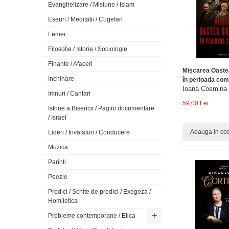
Evanghelizare / Misiune / Islam
Eseuri / Meditatii / Cugetari
Femei
Filosofie / Istorie / Sociologie
Finante / Afaceri
Mișcarea Oaste
Inchinare
în perioada com
Ioana Cosmina
Imnuri / Cantari
59,00 Lei
Istorie a Bisericii / Pagini documentare
/ Israel
Adauga in co
Lideri / Invatatori / Conducere
Muzica
Parinti
Poezie
Predici / Schite de predici / Exegeza /
Homiletica
Probleme contemporane / Etica