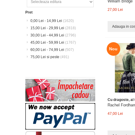
William Bridge
27,00 Lei
Pret
0,00 Lei
-
14,99 Lei
(1620)
Adauga in co
15,00 Lei
-
29,99 Lei
(2818)
30,00 Lei
-
44,99 Lei
(2796)
45,00 Lei
-
59,99 Lei
(1767)
Nou
60,00 Lei
-
74,99 Lei
(507)
75,00 Lei
si peste
(491)
Cu dragoste, al
Rachel Fordha
47,00 Lei