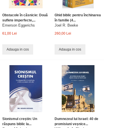
Obstacole în căsnicie: Două
Ghid biblic pentru închinarea
suflete imperfecte,...
în familie (4...
Emerson Eggerichs
Joel R. Beeke
61,00 Lei
260,00 Lei
Adauga in cos
Adauga in cos
Sionismul creștin: Un
Dumnezeul lui Israel: 40 de
răspuns biblic la...
promisiuni veșnice...