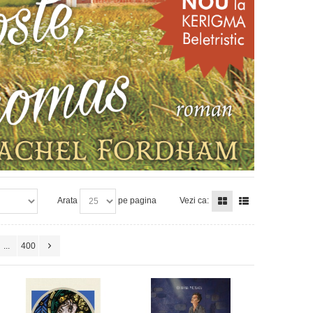
Arata
pe pagina
Vezi ca:
...
400