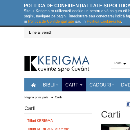
POLITICA DE CONFIDENȚIALITATE ȘI POLITIC
Site-ul Kerigma.ro utilizează cookie-uri pentru a vă asigura că 
pagini, navigare pe pagini, înregistrare sau conectare) indică fa
în
Politica de Confidențialitate
sau în
Politica Cookie-urilor
.
Bine ai venit!
Toate
BIBLII
CARTI
CADOURI
DV
Pagina principala
Carti
Carti
Carti
Titluri KERIGMA
Titluri KERIGMA Beletristic