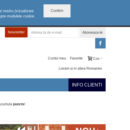
Confirm
i nostru (vizualizare
despre modulele cookie
Newsletter
Aboneaza-te
Contul meu
Favorite
Cos
Livram si in afara Romaniei.
INFO CLIENTI
 acumula
puncte
!