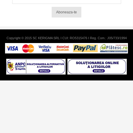
Aboneaza-te
Copyright © 2015 SC KERIGMA SRL I CUI: RO5315476 I Reg. Com.: J05/733/1994