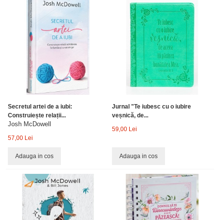
Secretul artei de a iubi:
Jurnal "Te iubesc cu o iubire
Construiește relații...
veșnică, de...
Josh McDowell
59,00 Lei
57,00 Lei
Adauga in cos
Adauga in cos