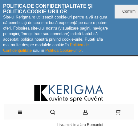
POLITICA DE CONFIDENȚIALITATE ȘI
POLITICA COOKIE-URILOR
Confirm
Site-ul Kerigma.ro utilizează cookie-uri pentru a vă asigura
că beneficiați de cea mai bună experiență pe care o putem
oferi. Folosirea site-ului nostru (vizualizare pagini, navigare
pe pagini, înregistrare sau conectare) indică faptul că
acceptați politica noastră privind cookie-urile. Puteți afla
mai multe despre modulele cookie în
Politica de
Confidențialitate
sau în
Politica Cookie-urilor
.
Livram si in afara Romaniei.