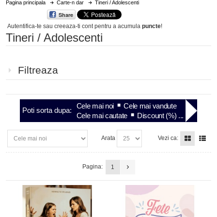
Pagina principala
Carte-n dar
Tineri / Adolescenti
Share
Autentifica-te sau creeaza-ti cont
pentru a acumula
puncte
!
Tineri / Adolescenti
Filtreaza
Cele mai noi
Cele mai vandute
Poti sorta dupa:
Cele mai cautate
Discount (%) ...
Arata
Vezi ca:
Pagina:
1