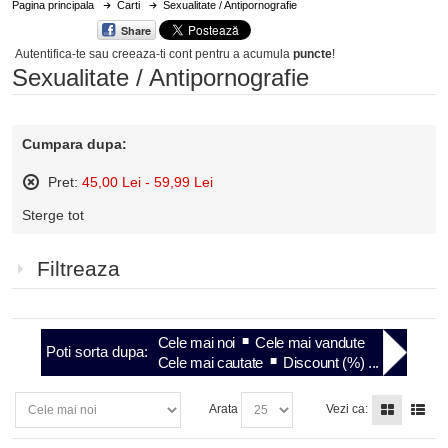
Pagina principala
Carti
Sexualitate / Antipornografie
Share
Autentifica-te sau creeaza-ti cont
pentru a acumula
puncte
!
Sexualitate / Antipornografie
Cumpara dupa:
Pret:
45,00 Lei - 59,99 Lei
Sterge
Sterge tot
acest
articol
Filtreaza
Cele mai noi
Cele mai vandute
Poti sorta dupa:
Cele mai cautate
Discount (%) ...
Arata
Vezi ca: