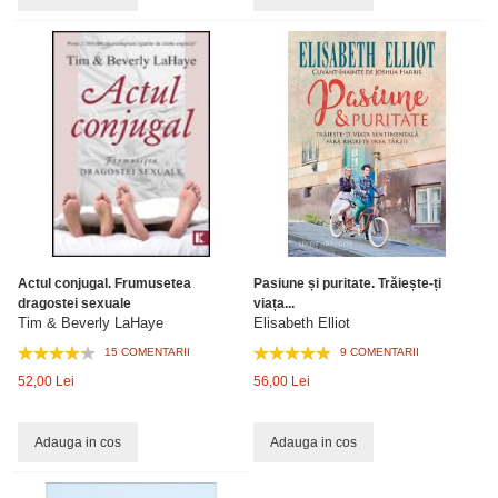
Actul conjugal. Frumusetea
Pasiune și puritate. Trăiește-ți
dragostei sexuale
viața...
Tim & Beverly LaHaye
Elisabeth Elliot
15 COMENTARII
9 COMENTARII
52,00 Lei
56,00 Lei
Adauga in cos
Adauga in cos