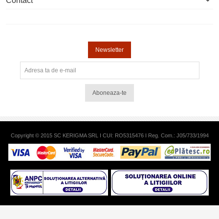
Contact
Newsletter
Aboneaza-te
Copyright © 2015 SC KERIGMA SRL I CUI: RO5315476 I Reg. Com.: J05/733/1994