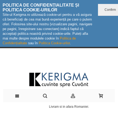
POLITICA DE CONFIDENȚIALITATE ȘI
POLITICA COOKIE-URILOR
Confirm
Site-ul Kerigma.ro utilizează cookie-uri pentru a vă asigura
că beneficiați de cea mai bună experiență pe care o putem
oferi. Folosirea site-ului nostru (vizualizare pagini, navigare
pe pagini, înregistrare sau conectare) indică faptul că
acceptați politica noastră privind cookie-urile. Puteți afla
mai multe despre modulele cookie în
Politica de
Confidențialitate
sau în
Politica Cookie-urilor
.
Livram si in afara Romaniei.