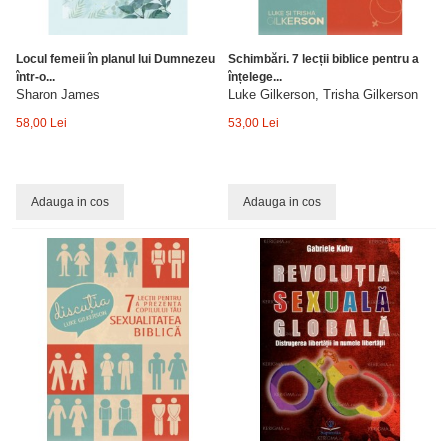
Locul femeii în planul lui Dumnezeu
Schimbări. 7 lecții biblice pentru a
într-o...
înțelege...
Sharon James
Luke Gilkerson, Trisha Gilkerson
58,00 Lei
53,00 Lei
Adauga in cos
Adauga in cos