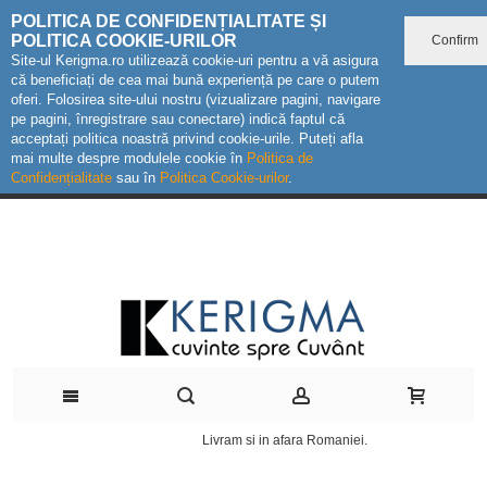
POLITICA DE CONFIDENȚIALITATE ȘI
POLITICA COOKIE-URILOR
Confirm
Site-ul Kerigma.ro utilizează cookie-uri pentru a vă asigura
că beneficiați de cea mai bună experiență pe care o putem
oferi. Folosirea site-ului nostru (vizualizare pagini, navigare
pe pagini, înregistrare sau conectare) indică faptul că
acceptați politica noastră privind cookie-urile. Puteți afla
mai multe despre modulele cookie în
Politica de
Confidențialitate
sau în
Politica Cookie-urilor
.
Livram si in afara Romaniei.