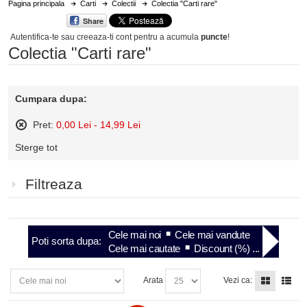
Pagina principala
Carti
Colectii
Colectia "Carti rare"
Share
Autentifica-te sau creeaza-ti cont
pentru a acumula
puncte
!
Colectia "Carti rare"
Cumpara dupa:
Pret:
0,00 Lei - 14,99 Lei
Sterge
Sterge tot
acest
articol
Filtreaza
Cele mai noi
Cele mai vandute
Poti sorta dupa:
Cele mai cautate
Discount (%) ...
Arata
Vezi ca: