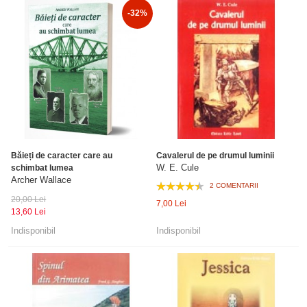
-32%
Băieți de caracter care au
Cavalerul de pe drumul luminii
W. E. Cule
schimbat lumea
Archer Wallace
2 COMENTARII
20,00 Lei
7,00 Lei
13,60 Lei
Indisponibil
Indisponibil