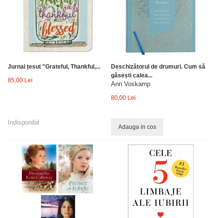
Jurnal țesut "Grateful, Thankful,...
Deschizătorul de drumuri. Cum să
găsești calea...
85,00 Lei
Ann Voskamp
80,00 Lei
Indisponibil
Adauga in cos