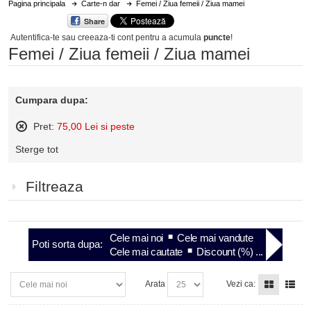
Pagina principala
Carte-n dar
Femei / Ziua femeii / Ziua mamei
Share
Autentifica-te sau creeaza-ti cont
pentru a acumula
puncte
!
Femei / Ziua femeii / Ziua mamei
Cumpara dupa:
Pret:
75,00 Lei si peste
Sterge
Sterge tot
acest
articol
Filtreaza
Cele mai noi
Cele mai vandute
Poti sorta dupa:
Cele mai cautate
Discount (%) ...
Arata
Vezi ca: