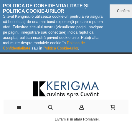
POLITICA DE CONFIDENȚIALITATE ȘI
POLITICA COOKIE-URILOR
Confirm
Site-ul Kerigma.ro utilizează cookie-uri pentru a vă asigura
că beneficiați de cea mai bună experiență pe care o putem
oferi. Folosirea site-ului nostru (vizualizare pagini, navigare
pe pagini, înregistrare sau conectare) indică faptul că
acceptați politica noastră privind cookie-urile. Puteți afla
mai multe despre modulele cookie în
Politica de
Confidențialitate
sau în
Politica Cookie-urilor
.
Livram si in afara Romaniei.