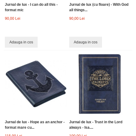
Jurnal de lux - I can do all this -
Jurnal de lux (cu floare) - With God
format mic
all things...
90,00 Lei
90,00 Lei
Adauga in cos
Adauga in cos
Jurnal de lux - Hope as an anchor -
Jurnal de lux - Trust in the Lord
format mare cu...
always - Isa....