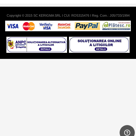
Copyright © 2015 SC KERIGMA SRL I CUI: RO5315476 I Reg. Com.: J05/733/1994