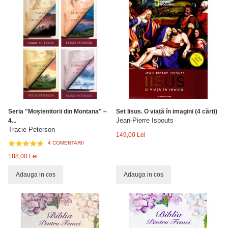
Seria "Moștenitorii din Montana" –
Set Iisus. O viață în imagini (4 cărți)
Jean-Pierre Isbouts
4...
Tracie Peterson
149,00 Lei
4 COMENTARII
188,00 Lei
Adauga in cos
Adauga in cos