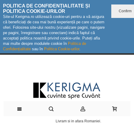
POLITICA DE CONFIDENȚIALITATE ȘI
POLITICA COOKIE-URILOR
Confirm
Site-ul Kerigma.ro utilizează cookie-uri pentru a vă asigura
că beneficiați de cea mai bună experiență pe care o putem
oferi. Folosirea site-ului nostru (vizualizare pagini, navigare
pe pagini, înregistrare sau conectare) indică faptul că
acceptați politica noastră privind cookie-urile. Puteți afla
mai multe despre modulele cookie în
Politica de
Confidențialitate
sau în
Politica Cookie-urilor
.
Livram si in afara Romaniei.