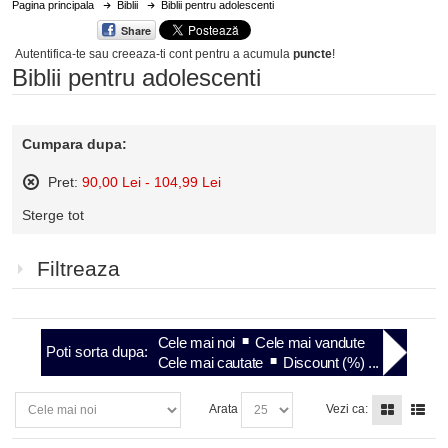
Pagina principala
Biblii
Biblii pentru adolescenti
Share
Autentifica-te sau creeaza-ti cont
pentru a acumula
puncte
!
Biblii pentru adolescenti
Cumpara dupa:
Pret:
90,00 Lei - 104,99 Lei
Sterge
Sterge tot
acest
articol
Filtreaza
Cele mai noi
Cele mai vandute
Poti sorta dupa:
Cele mai cautate
Discount (%) ...
Arata
Vezi ca: