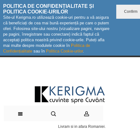
POLITICA DE CONFIDENȚIALITATE ȘI
POLITICA COOKIE-URILOR
Confirm
Site-ul Kerigma.ro utilizează cookie-uri pentru a vă asigura
că beneficiați de cea mai bună experiență pe care o putem
oferi. Folosirea site-ului nostru (vizualizare pagini, navigare
pe pagini, înregistrare sau conectare) indică faptul că
acceptați politica noastră privind cookie-urile. Puteți afla
mai multe despre modulele cookie în
Politica de
Confidențialitate
sau în
Politica Cookie-urilor
.
Livram si in afara Romaniei.