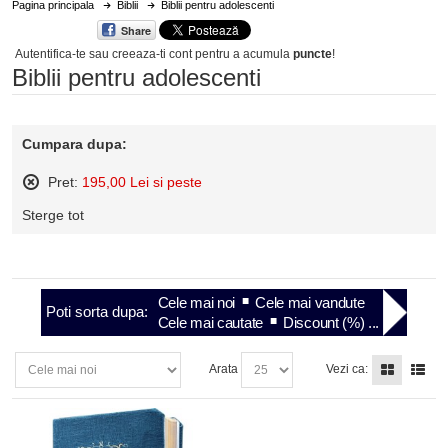
Pagina principala
Biblii
Biblii pentru adolescenti
Share
Autentifica-te sau creeaza-ti cont
pentru a acumula
puncte
!
Biblii pentru adolescenti
Cumpara dupa:
Pret:
195,00 Lei si peste
Sterge
Sterge tot
acest
articol
Cele mai noi
Cele mai vandute
Poti sorta dupa:
Cele mai cautate
Discount (%) ...
Arata
Vezi ca: