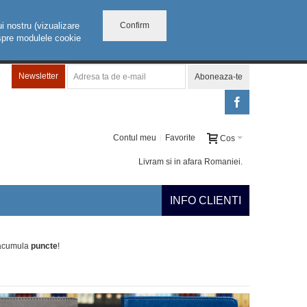
Confirm
i nostru (vizualizare
despre modulele cookie
Newsletter
Aboneaza-te
Contul meu
Favorite
Cos
Livram si in afara Romaniei.
INFO CLIENTI
 acumula
puncte
!