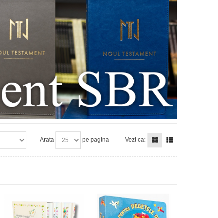
Arata
pe pagina
Vezi ca: