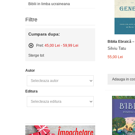
Biblii in limba ucraineana
Filtre
Cumpara dupa:
Biblia Ebraică 
Pret:
45,00 Lei - 59,99 Lei
Silviu Tatu
Sterge
Sterge tot
acest
55,00 Lei
articol
Autor
Adauga in co
Editura