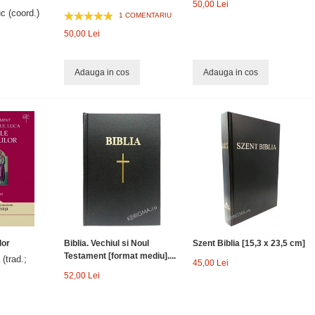
50,00 Lei
c (coord.)
1 COMENTARIU
50,00 Lei
Adauga in cos
Adauga in cos
lor
Biblia. Vechiul si Noul
Szent Biblia [15,3 x 23,5 cm]
Testament [format mediu]....
 (trad.;
45,00 Lei
52,00 Lei