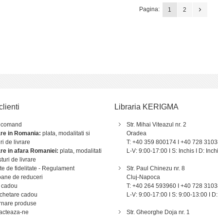
Pagina:
1
2
clienti
Libraria KERIGMA
 comand
Str. Mihai Viteazul nr. 2
are in Romania:
plata, modalitati si
Oradea
ri de livrare
T: +40 359 800174 I +40 728 310
are in afara Romaniei:
plata, modalitati
L-V: 9:00-17:00 I S: Inchis I D: Inch
sturi de livrare
e de fidelitate - Regulament
Str. Paul Chinezu nr. 8
ane de reduceri
Cluj-Napoca
 cadou
T: +40 264 593960 I +40 728 310
chetare cadou
L-V: 9:00-17:00 I S: 9:00-13:00 I D:
rnare produse
acteaza-ne
Str. Gheorghe Doja nr. 1