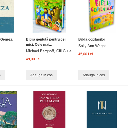
– Geneza
Biblia gentuță pentru cei
Biblia copilașilor
mici: Cele mai...
Sally Ann Wright
Michael Berghoff, Gill Guile
45,00 Lei
49,00 Lei
s
Adauga in cos
Adauga in cos