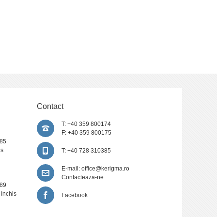
Contact
T: +40 359 800174
F: +40 359 800175
385
is
T: +40 728 310385
E-mail:
office@kerigma.ro
Contacteaza-ne
389
 Inchis
Facebook