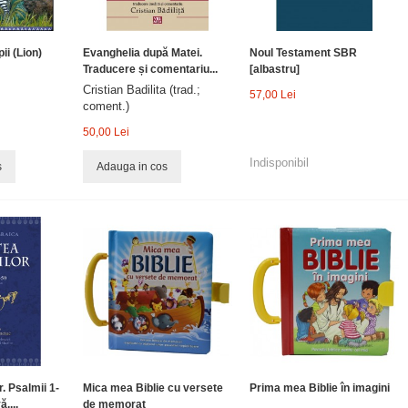
ii (Lion)
Evanghelia după Matei.
Noul Testament SBR
Traducere și comentariu...
[albastru]
Cristian Badilita (trad.;
57,00 Lei
coment.)
50,00 Lei
Indisponibil
s
Adauga in cos
. Psalmii 1-
Mica mea Biblie cu versete
Prima mea Biblie în imagini
ă....
de memorat