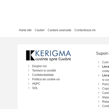
Harta site
Cautari
Cautare avansata
Contacteaza-ne
Suport 
Cum
Despre noi
Livr
Termeni si conditii
costu
Confidentialitate
Livr
Politica de cookie-uri
si co
ANPC
Punct
SOL
Cupo
Card
Impa
Retu
Cont