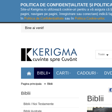
POLITICA DE CONFIDENȚIALITATE ȘI POLITIC
Site-ul Kerigma.ro utilizează cookie-uri pentru a vă asigura că 
pagini, navigare pe pagini, înregistrare sau conectare) indică fa
în
Politica de Confidențialitate
sau în
Politica Cookie-urilor
.
Bine ai venit!
Toate
BIBLII
CARTI
CADOURI
DV
Pagina principala
Biblii
Biblii
Biblii
Biblii / Noi Testamente
Biblii ilustrate