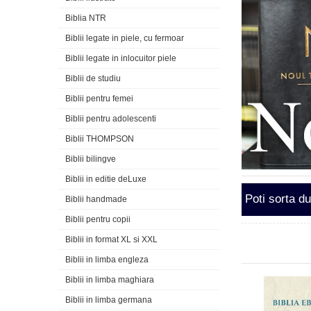
Biblia NTR
Biblii legate in piele, cu fermoar
Biblii legate in inlocuitor piele
Biblii de studiu
Biblii pentru femei
Biblii pentru adolescenti
Biblii THOMPSON
Biblii bilingve
Biblii in editie deLuxe
Poti sorta d
Biblii handmade
Biblii pentru copii
Biblii in format XL si XXL
Biblii in limba engleza
Biblii in limba maghiara
Biblii in limba germana