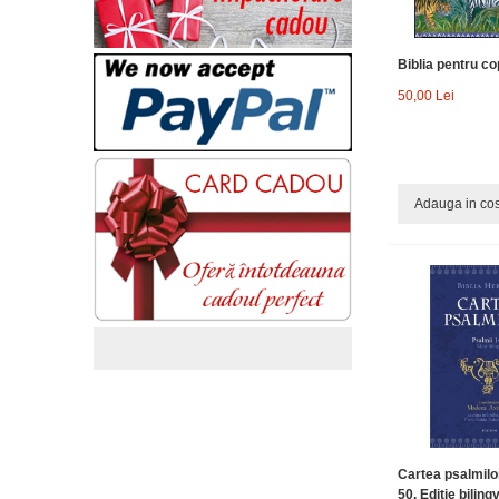
Biblia pentru cop
50,00 Lei
Adauga in co
Cartea psalmilor
50. Ediție bilingv