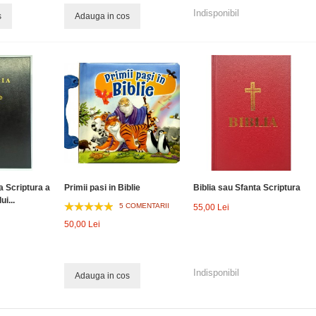
Indisponibil
s
Adauga in cos
a Scriptura a
Primii pasi in Biblie
Biblia sau Sfanta Scriptura
ui...
5 COMENTARII
55,00 Lei
50,00 Lei
Indisponibil
Adauga in cos