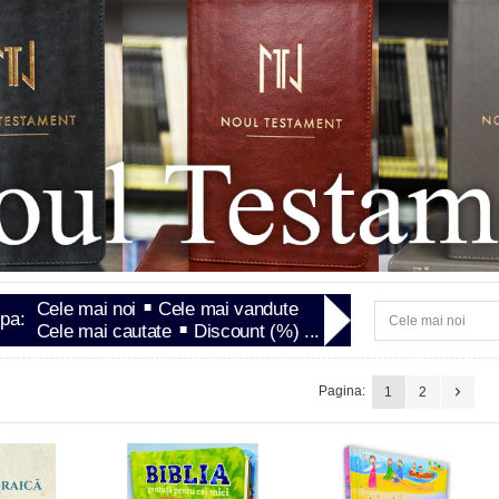
Cele mai noi
Cele mai vandute
upa:
Cele mai cautate
Discount (%) ...
Pagina:
1
2