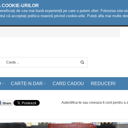
A COOKIE-URILOR
beneficiați de cea mai bună experiență pe care o putem oferi. Folosirea site-ulu
ptul că acceptați politica noastră privind cookie-urile. Puteți afla mai multe 
D
CARTE-N DAR
CARD CADOU
REDUCERI
Autentifica-te sau creeaza-ti cont
pentru a
Share